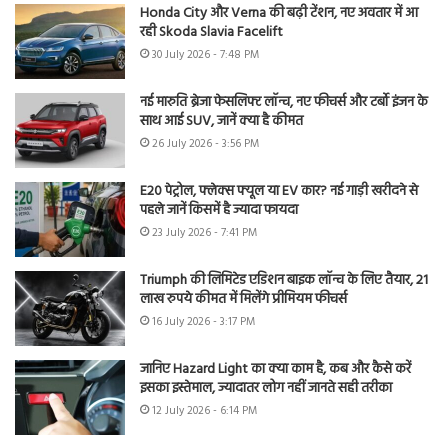
Honda City और Verna की बढ़ी टेंशन, नए अवतार में आ
रही Skoda Slavia Facelift
30 July 2026 - 7:48 PM
नई मारुति ब्रेजा फेसलिफ्ट लॉन्च, नए फीचर्स और टर्बो इंजन के
साथ आई SUV, जानें क्या है कीमत
26 July 2026 - 3:56 PM
E20 पेट्रोल, फ्लेक्स फ्यूल या EV कार? नई गाड़ी खरीदने से
पहले जानें किसमें है ज्यादा फायदा
23 July 2026 - 7:41 PM
Triumph की लिमिटेड एडिशन बाइक लॉन्च के लिए तैयार, 21
लाख रुपये कीमत में मिलेंगे प्रीमियम फीचर्स
16 July 2026 - 3:17 PM
जानिए Hazard Light का क्या काम है, कब और कैसे करें
इसका इस्तेमाल, ज्यादातर लोग नहीं जानते सही तरीका
12 July 2026 - 6:14 PM