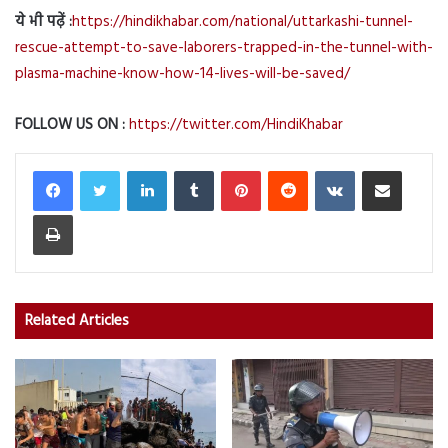
ये भी पढ़ें :
https://hindikhabar.com/national/uttarkashi-tunnel-
rescue-attempt-to-save-laborers-trapped-in-the-tunnel-with-
plasma-machine-know-how-14-lives-will-be-saved/
FOLLOW US ON :
https://twitter.com/HindiKhabar
LinkedIn
Tumblr
Pinterest
Reddit
VKontakte
Share via Email
Print
Related Articles