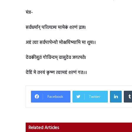
मंत्र-
सर्वधर्मान् परित्यज्य मामेकं शरणं व्रज।
अहं त्वा सर्वपापेभ्यो मोक्षयिष्यामि मा शुच।।
देवकीसुतं गोविन्दम् वासुदेव जगत्पते।
देहि मे तनयं कृष्ण त्वामहं शरणं गत:।।
Linked
Facebook
Twitter
Related Articles