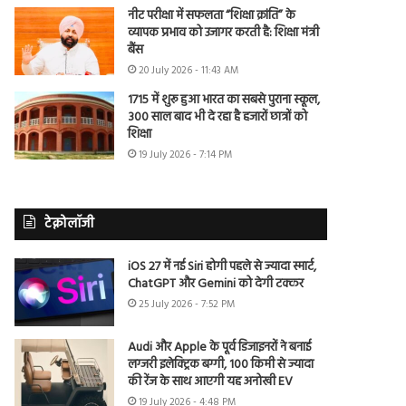
नीट परीक्षा में सफलता “शिक्षा क्रांति” के
व्यापक प्रभाव को उजागर करती है: शिक्षा मंत्री
बैंस
20 July 2026 - 11:43 AM
1715 में शुरू हुआ भारत का सबसे पुराना स्कूल,
300 साल बाद भी दे रहा है हजारों छात्रों को
शिक्षा
19 July 2026 - 7:14 PM
टेक्नोलॉजी
iOS 27 में नई Siri होगी पहले से ज्यादा स्मार्ट,
ChatGPT और Gemini को देगी टक्कर
25 July 2026 - 7:52 PM
Audi और Apple के पूर्व डिजाइनरों ने बनाई
लग्जरी इलेक्ट्रिक बग्गी, 100 किमी से ज्यादा
की रेंज के साथ आएगी यह अनोखी EV
19 July 2026 - 4:48 PM