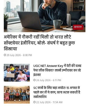
वायरल
अमेरिका में नौकरी नहीं मिली तो भारत लौटे
सॉफ्टवेयर इंजीनियर, बोले- संघर्ष ने बहुत कुछ
सिखाया
29 July 2026 - 8:00 PM
UGC NET Answer Key में देरी की वजह
पेपर लीक विवाद? लाखों उम्मीदवार कर रहे
इंतजार
26 July 2026 - 6:11 PM
SC छात्रों के लिए बड़ा अपडेट! 15 अगस्त से
पहले कर लें ये काम, वरना अटक सकती है
स्कॉलरशिप
22 July 2026 - 11:54 AM