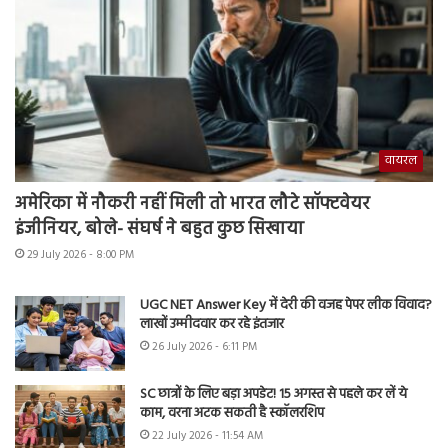
वायरल
अमेरिका में नौकरी नहीं मिली तो भारत लौटे सॉफ्टवेयर
इंजीनियर, बोले- संघर्ष ने बहुत कुछ सिखाया
29 July 2026 - 8:00 PM
UGC NET Answer Key में देरी की वजह पेपर लीक विवाद?
लाखों उम्मीदवार कर रहे इंतजार
26 July 2026 - 6:11 PM
SC छात्रों के लिए बड़ा अपडेट! 15 अगस्त से पहले कर लें ये
काम, वरना अटक सकती है स्कॉलरशिप
22 July 2026 - 11:54 AM