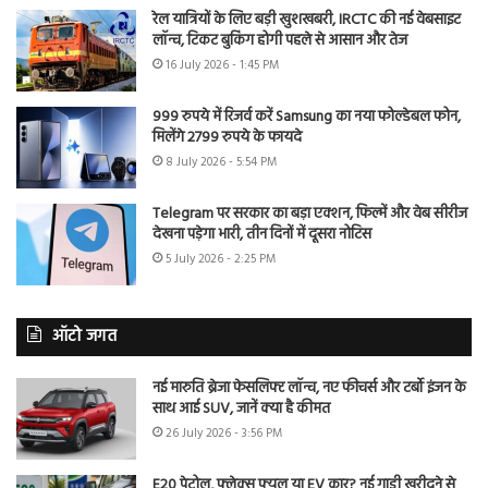
रेल यात्रियों के लिए बड़ी खुशखबरी, IRCTC की नई वेबसाइट
लॉन्च, टिकट बुकिंग होगी पहले से आसान और तेज
16 July 2026 - 1:45 PM
999 रुपये में रिजर्व करें Samsung का नया फोल्डेबल फोन,
मिलेंगे 2799 रुपये के फायदे
8 July 2026 - 5:54 PM
Telegram पर सरकार का बड़ा एक्शन, फिल्में और वेब सीरीज
देखना पड़ेगा भारी, तीन दिनों में दूसरा नोटिस
5 July 2026 - 2:25 PM
ऑटो जगत
नई मारुति ब्रेजा फेसलिफ्ट लॉन्च, नए फीचर्स और टर्बो इंजन के
साथ आई SUV, जानें क्या है कीमत
26 July 2026 - 3:56 PM
E20 पेट्रोल, फ्लेक्स फ्यूल या EV कार? नई गाड़ी खरीदने से