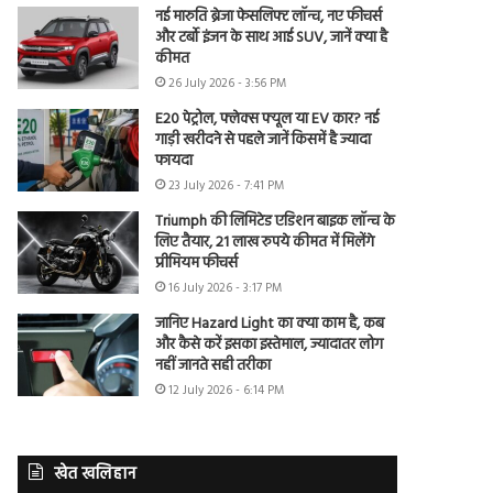
नई मारुति ब्रेजा फेसलिफ्ट लॉन्च, नए फीचर्स
और टर्बो इंजन के साथ आई SUV, जानें क्या है
कीमत
26 July 2026 - 3:56 PM
E20 पेट्रोल, फ्लेक्स फ्यूल या EV कार? नई
गाड़ी खरीदने से पहले जानें किसमें है ज्यादा
फायदा
23 July 2026 - 7:41 PM
Triumph की लिमिटेड एडिशन बाइक लॉन्च के
लिए तैयार, 21 लाख रुपये कीमत में मिलेंगे
प्रीमियम फीचर्स
16 July 2026 - 3:17 PM
जानिए Hazard Light का क्या काम है, कब
और कैसे करें इसका इस्तेमाल, ज्यादातर लोग
नहीं जानते सही तरीका
12 July 2026 - 6:14 PM
खेत खलिहान