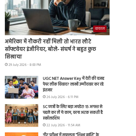
वायरल
अमेरिका में नौकरी नहीं मिली तो भारत लौटे
सॉफ्टवेयर इंजीनियर, बोले- संघर्ष ने बहुत कुछ
सिखाया
29 July 2026 - 8:00 PM
UGC NET Answer Key में देरी की वजह
पेपर लीक विवाद? लाखों उम्मीदवार कर रहे
इंतजार
26 July 2026 - 6:11 PM
SC छात्रों के लिए बड़ा अपडेट! 15 अगस्त से
पहले कर लें ये काम, वरना अटक सकती है
स्कॉलरशिप
22 July 2026 - 11:54 AM
नीट परीक्षा में सफलता “शिक्षा क्रांति” के