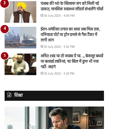
पंजाब की नशे के खिलाफ जंग को मिली नई
ताकत, मानसिक स्वास्थ्य लीडर्स संभालेंगे मोर्चा
30 July 2026 - 6:06 PM
ईरान-अमेरिका तनाव का असर अब मिस्र तक,
दमियाता पोर्ट पर ड्रोन हमले से गैस टैंकर में
लगी आग
30 July 2026 - 5:42 PM
अमित शाह या तो जवाब दें या…., बेकसूर बच्चों
पर बरसाई लाठियां, नए बिल में कुछ भी नया
नहीं- खड़गे
30 July 2026 - 5:20 PM
शिक्षा