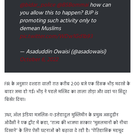
@bidar_police
@BSBommai
how can
you allow this to happen? BJP is
promoting such activity only to
demean Muslims
pic.twitter.com/WDw1Gd1b93
— Asaduddin Owaisi (@asadowaisi)
October 6, 2022
FIR के अनुसार दशहरा वाली रात करीब 2:00 बजे एक हिंसक भीड़ मदरसे के
बाहर जमा हो गई। भीड़ ने पहले मस्जिद का ताला तोड़ा और वहां पर सिंदूर
बिखेर दिया।
उधर, ऑल इंडिया मजलिस-ए-इत्तेहादुल मुस्लिमीन के प्रमुख असदुद्दीन
ओवैसी ने एक ट्वीट में कहा, “राज्य की भाजपा सरकार “मुसलमानों को नीचा
दिखाने” के लिए ऐसी घटनाओं को बढ़ावा दे रही है। “ऐतिहासिक महमूद