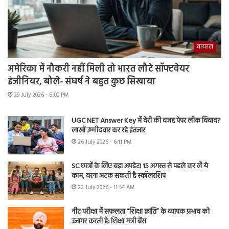
वायरल
अमेरिका में नौकरी नहीं मिली तो भारत लौटे सॉफ्टवेयर
इंजीनियर, बोले- संघर्ष ने बहुत कुछ सिखाया
29 July 2026 - 8:00 PM
UGC NET Answer Key में देरी की वजह पेपर लीक विवाद?
लाखों उम्मीदवार कर रहे इंतजार
26 July 2026 - 6:11 PM
SC छात्रों के लिए बड़ा अपडेट! 15 अगस्त से पहले कर लें ये
काम, वरना अटक सकती है स्कॉलरशिप
22 July 2026 - 11:54 AM
नीट परीक्षा में सफलता “शिक्षा क्रांति” के व्यापक प्रभाव को
उजागर करती है: शिक्षा मंत्री बैंस