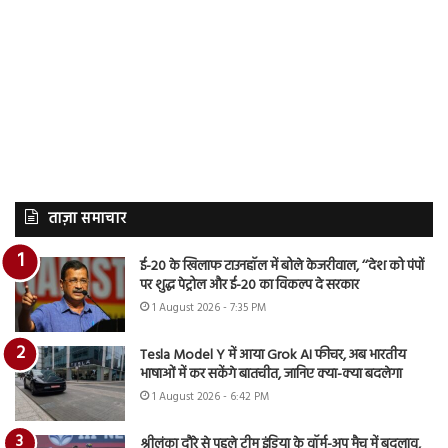
ताज़ा समाचार
ई-20 के खिलाफ टाउनहॉल में बोले केजरीवाल, ‘‘देश को पंपों
पर शुद्ध पेट्रोल और ई-20 का विकल्प दे सरकार
1 August 2026 - 7:35 PM
Tesla Model Y में आया Grok AI फीचर, अब भारतीय
भाषाओं में कर सकेंगे बातचीत, जानिए क्या-क्या बदलेगा
1 August 2026 - 6:42 PM
श्रीलंका दौरे से पहले टीम इंडिया के वॉर्म-अप मैच में बदलाव,