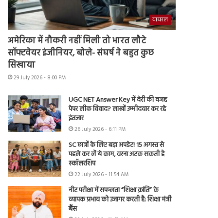
वायरल
अमेरिका में नौकरी नहीं मिली तो भारत लौटे
सॉफ्टवेयर इंजीनियर, बोले- संघर्ष ने बहुत कुछ
सिखाया
29 July 2026 - 8:00 PM
UGC NET Answer Key में देरी की वजह
पेपर लीक विवाद? लाखों उम्मीदवार कर रहे
इंतजार
26 July 2026 - 6:11 PM
SC छात्रों के लिए बड़ा अपडेट! 15 अगस्त से
पहले कर लें ये काम, वरना अटक सकती है
स्कॉलरशिप
22 July 2026 - 11:54 AM
नीट परीक्षा में सफलता “शिक्षा क्रांति” के
व्यापक प्रभाव को उजागर करती है: शिक्षा मंत्री
बैंस