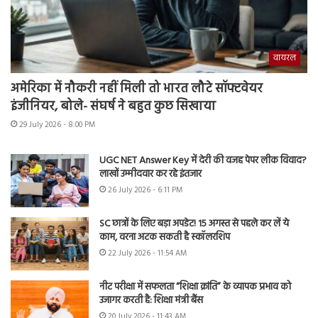
वायरल
अमेरिका में नौकरी नहीं मिली तो भारत लौटे सॉफ्टवेयर
इंजीनियर, बोले- संघर्ष ने बहुत कुछ सिखाया
29 July 2026 - 8:00 PM
UGC NET Answer Key में देरी की वजह पेपर लीक विवाद?
लाखों उम्मीदवार कर रहे इंतजार
26 July 2026 - 6:11 PM
SC छात्रों के लिए बड़ा अपडेट! 15 अगस्त से पहले कर लें ये
काम, वरना अटक सकती है स्कॉलरशिप
22 July 2026 - 11:54 AM
नीट परीक्षा में सफलता “शिक्षा क्रांति” के व्यापक प्रभाव को
उजागर करती है: शिक्षा मंत्री बैंस
20 July 2026 - 11:43 AM