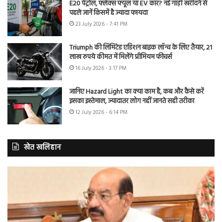
E20 पेट्रोल, फ्लेक्स फ्यूल या EV कार? नई गाड़ी खरीदने से
पहले जानें किसमें है ज्यादा फायदा
23 July 2026 - 7:41 PM
Triumph की लिमिटेड एडिशन बाइक लॉन्च के लिए तैयार, 21
लाख रुपये कीमत में मिलेंगे प्रीमियम फीचर्स
16 July 2026 - 3:17 PM
जानिए Hazard Light का क्या काम है, कब और कैसे करें
इसका इस्तेमाल, ज्यादातर लोग नहीं जानते सही तरीका
12 July 2026 - 6:14 PM
खेत खलिहान