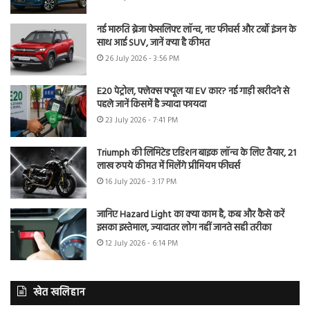
नई मारुति ब्रेजा फेसलिफ्ट लॉन्च, नए फीचर्स और टर्बो इंजन के
साथ आई SUV, जानें क्या है कीमत
26 July 2026 - 3:56 PM
E20 पेट्रोल, फ्लेक्स फ्यूल या EV कार? नई गाड़ी खरीदने से
पहले जानें किसमें है ज्यादा फायदा
23 July 2026 - 7:41 PM
Triumph की लिमिटेड एडिशन बाइक लॉन्च के लिए तैयार, 21
लाख रुपये कीमत में मिलेंगे प्रीमियम फीचर्स
16 July 2026 - 3:17 PM
जानिए Hazard Light का क्या काम है, कब और कैसे करें
इसका इस्तेमाल, ज्यादातर लोग नहीं जानते सही तरीका
12 July 2026 - 6:14 PM
खेत खलिहान