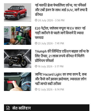
नई मारुति ब्रेजा फेसलिफ्ट लॉन्च, नए फीचर्स
और टर्बो इंजन के साथ आई SUV, जानें क्या है
कीमत
26 July 2026 - 3:56 PM
E20 पेट्रोल, फ्लेक्स फ्यूल या EV कार? नई
गाड़ी खरीदने से पहले जानें किसमें है ज्यादा
फायदा
23 July 2026 - 7:41 PM
Triumph की लिमिटेड एडिशन बाइक लॉन्च के
लिए तैयार, 21 लाख रुपये कीमत में मिलेंगे
प्रीमियम फीचर्स
16 July 2026 - 3:17 PM
जानिए Hazard Light का क्या काम है, कब
और कैसे करें इसका इस्तेमाल, ज्यादातर लोग
नहीं जानते सही तरीका
12 July 2026 - 6:14 PM
खेत खलिहान