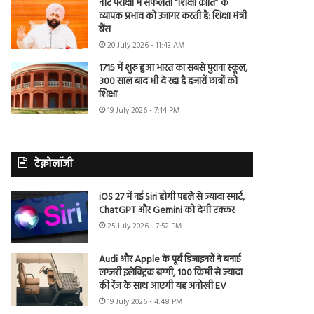
नीट परीक्षा में सफलता “शिक्षा क्रांति” के
व्यापक प्रभाव को उजागर करती है: शिक्षा मंत्री
बैंस
20 July 2026 - 11:43 AM
1715 में शुरू हुआ भारत का सबसे पुराना स्कूल,
300 साल बाद भी दे रहा है हजारों छात्रों को
शिक्षा
19 July 2026 - 7:14 PM
टेक्नोलॉजी
iOS 27 में नई Siri होगी पहले से ज्यादा स्मार्ट,
ChatGPT और Gemini को देगी टक्कर
25 July 2026 - 7:52 PM
Audi और Apple के पूर्व डिजाइनरों ने बनाई
लग्जरी इलेक्ट्रिक बग्गी, 100 किमी से ज्यादा
की रेंज के साथ आएगी यह अनोखी EV
19 July 2026 - 4:48 PM