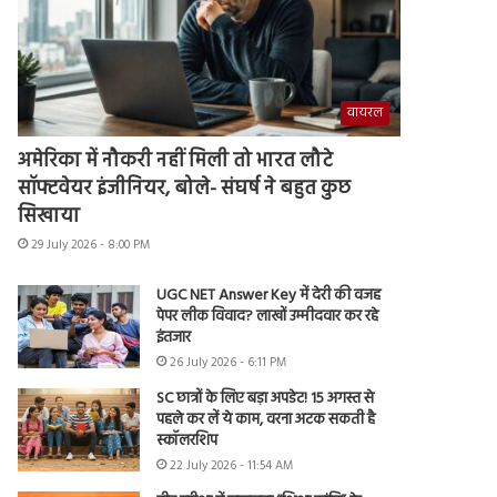
वायरल
अमेरिका में नौकरी नहीं मिली तो भारत लौटे
सॉफ्टवेयर इंजीनियर, बोले- संघर्ष ने बहुत कुछ
सिखाया
29 July 2026 - 8:00 PM
UGC NET Answer Key में देरी की वजह
पेपर लीक विवाद? लाखों उम्मीदवार कर रहे
इंतजार
26 July 2026 - 6:11 PM
SC छात्रों के लिए बड़ा अपडेट! 15 अगस्त से
पहले कर लें ये काम, वरना अटक सकती है
स्कॉलरशिप
22 July 2026 - 11:54 AM