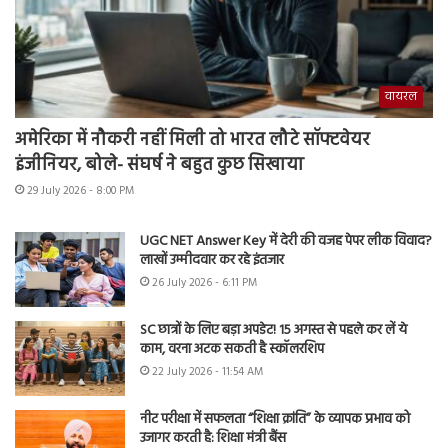
वायरल
अमेरिका में नौकरी नहीं मिली तो भारत लौटे सॉफ्टवेयर
इंजीनियर, बोले- संघर्ष ने बहुत कुछ सिखाया
29 July 2026 - 8:00 PM
UGC NET Answer Key में देरी की वजह पेपर लीक विवाद?
लाखों उम्मीदवार कर रहे इंतजार
26 July 2026 - 6:11 PM
SC छात्रों के लिए बड़ा अपडेट! 15 अगस्त से पहले कर लें ये
काम, वरना अटक सकती है स्कॉलरशिप
22 July 2026 - 11:54 AM
नीट परीक्षा में सफलता “शिक्षा क्रांति” के व्यापक प्रभाव को
उजागर करती है: शिक्षा मंत्री बैंस