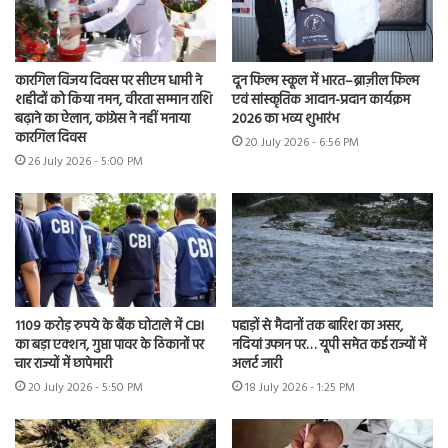
कारगिल विजय दिवस पर सीएम धामी ने
दून फिल्म स्कूल में भारत–ब्राज़ील फिल्म
शहीदों को किया नमन, वीरता सम्मान राशि
एवं सांस्कृतिक आदान-प्रदान कार्यक्रम
बढ़ाने का ऐलान, कांग्रेस ने नहीं मनाया
2026 का भव्य शुभारंभ
कारगिल दिवस
20 July 2026 - 6:56 PM
26 July 2026 - 5:00 PM
1109 करोड़ रुपये के बैंक घोटाले में CBI
पहाड़ों से मैदानों तक बारिश का असर,
का बड़ा एक्शन, गुप्ता पावर के ठिकानों पर
नदियां उफान पर… यूपी समेत कई राज्यों में
चार राज्यों में छापेमारी
अलर्ट जारी
20 July 2026 - 5:50 PM
18 July 2026 - 1:25 PM