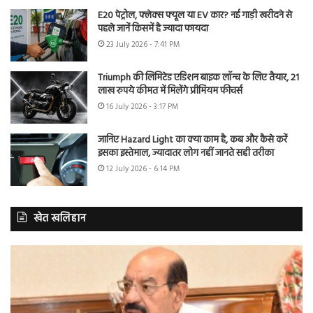
E20 पेट्रोल, फ्लेक्स फ्यूल या EV कार? नई गाड़ी खरीदने से
पहले जानें किसमें है ज्यादा फायदा
23 July 2026 - 7:41 PM
Triumph की लिमिटेड एडिशन बाइक लॉन्च के लिए तैयार, 21
लाख रुपये कीमत में मिलेंगे प्रीमियम फीचर्स
16 July 2026 - 3:17 PM
जानिए Hazard Light का क्या काम है, कब और कैसे करें
इसका इस्तेमाल, ज्यादातर लोग नहीं जानते सही तरीका
12 July 2026 - 6:14 PM
खेत खलिहान