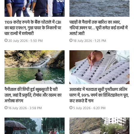
1109 करोड़ रुपये के बैंक घोटाले में CBI
पहाड़ों से मैदानों तक बारिश का असर,
का बड़ा एक्शन, गुप्ता पावर के ठिकानों पर
नदियां उफान पर… यूपी समेत कई राज्यों में
चार राज्यों में छापेमारी
अलर्ट जारी
20 July 2026 - 5:50 PM
18 July 2026 - 1:25 PM
नैनीताल की छिपी हुई खूबसूरती है परी
उत्तराखंड में मतदाता सूची पुनरीक्षण अंतिम
ताल, जहां है प्रकृति, रोमांच और रहस्य का
चरण में, 99% फार्म का डिजिटाइजेशन पूरा,
अनोखा संगम
कट सकते हैं नाम
16 July 2026 - 3:58 PM
5 July 2026 - 6:20 PM