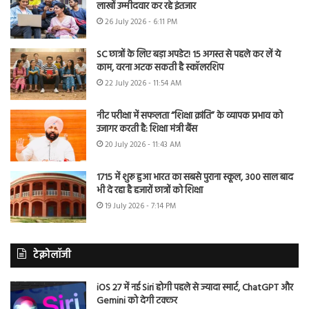
लाखों उम्मीदवार कर रहे इंतजार
26 July 2026 - 6:11 PM
SC छात्रों के लिए बड़ा अपडेट! 15 अगस्त से पहले कर लें ये
काम, वरना अटक सकती है स्कॉलरशिप
22 July 2026 - 11:54 AM
नीट परीक्षा में सफलता “शिक्षा क्रांति” के व्यापक प्रभाव को
उजागर करती है: शिक्षा मंत्री बैंस
20 July 2026 - 11:43 AM
1715 में शुरू हुआ भारत का सबसे पुराना स्कूल, 300 साल बाद
भी दे रहा है हजारों छात्रों को शिक्षा
19 July 2026 - 7:14 PM
टेक्नोलॉजी
iOS 27 में नई Siri होगी पहले से ज्यादा स्मार्ट, ChatGPT और
Gemini को देगी टक्कर