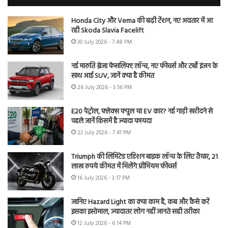
Honda City और Verna की बढ़ी टेंशन, नए अवतार में आ
रही Skoda Slavia Facelift
30 July 2026 - 7:48 PM
नई मारुति ब्रेजा फेसलिफ्ट लॉन्च, नए फीचर्स और टर्बो इंजन के
साथ आई SUV, जानें क्या है कीमत
26 July 2026 - 3:56 PM
E20 पेट्रोल, फ्लेक्स फ्यूल या EV कार? नई गाड़ी खरीदने से
पहले जानें किसमें है ज्यादा फायदा
23 July 2026 - 7:41 PM
Triumph की लिमिटेड एडिशन बाइक लॉन्च के लिए तैयार, 21
लाख रुपये कीमत में मिलेंगे प्रीमियम फीचर्स
16 July 2026 - 3:17 PM
जानिए Hazard Light का क्या काम है, कब और कैसे करें
इसका इस्तेमाल, ज्यादातर लोग नहीं जानते सही तरीका
12 July 2026 - 6:14 PM