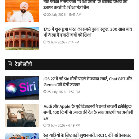
नीट परीक्षा में सफलता “शिक्षा क्रांति” के व्यापक प्रभाव को
उजागर करती है: शिक्षा मंत्री बैंस
20 July 2026 - 11:43 AM
1715 में शुरू हुआ भारत का सबसे पुराना स्कूल, 300 साल बाद
भी दे रहा है हजारों छात्रों को शिक्षा
19 July 2026 - 7:14 PM
टेक्नोलॉजी
iOS 27 में नई Siri होगी पहले से ज्यादा स्मार्ट, ChatGPT और
Gemini को देगी टक्कर
25 July 2026 - 7:52 PM
Audi और Apple के पूर्व डिजाइनरों ने बनाई लग्जरी इलेक्ट्रिक
बग्गी, 100 किमी से ज्यादा की रेंज के साथ आएगी यह अनोखी
EV
19 July 2026 - 4:48 PM
रेल यात्रियों के लिए बड़ी खुशखबरी, IRCTC की नई वेबसाइट