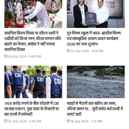
कारगिल विजय दिवस पर सीएम धामी ने
दून फिल्म स्कूल में भारत–ब्राज़ील फिल्म
शहीदों को किया नमन, वीरता सम्मान राशि
एवं सांस्कृतिक आदान-प्रदान कार्यक्रम
बढ़ाने का ऐलान, कांग्रेस ने नहीं मनाया
2026 का भव्य शुभारंभ
कारगिल दिवस
20 July 2026 - 6:56 PM
26 July 2026 - 5:00 PM
1109 करोड़ रुपये के बैंक घोटाले में CBI
पहाड़ों से मैदानों तक बारिश का असर,
का बड़ा एक्शन, गुप्ता पावर के ठिकानों पर
नदियां उफान पर… यूपी समेत कई राज्यों में
चार राज्यों में छापेमारी
अलर्ट जारी
20 July 2026 - 5:50 PM
18 July 2026 - 1:25 PM