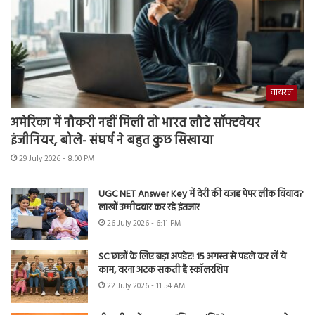
वायरल
अमेरिका में नौकरी नहीं मिली तो भारत लौटे सॉफ्टवेयर
इंजीनियर, बोले- संघर्ष ने बहुत कुछ सिखाया
29 July 2026 - 8:00 PM
UGC NET Answer Key में देरी की वजह पेपर लीक विवाद?
लाखों उम्मीदवार कर रहे इंतजार
26 July 2026 - 6:11 PM
SC छात्रों के लिए बड़ा अपडेट! 15 अगस्त से पहले कर लें ये
काम, वरना अटक सकती है स्कॉलरशिप
22 July 2026 - 11:54 AM