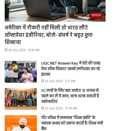
वायरल
अमेरिका में नौकरी नहीं मिली तो भारत लौटे
सॉफ्टवेयर इंजीनियर, बोले- संघर्ष ने बहुत कुछ
सिखाया
29 July 2026 - 8:00 PM
UGC NET Answer Key में देरी की वजह
पेपर लीक विवाद? लाखों उम्मीदवार कर रहे
इंतजार
26 July 2026 - 6:11 PM
SC छात्रों के लिए बड़ा अपडेट! 15 अगस्त से
पहले कर लें ये काम, वरना अटक सकती है
स्कॉलरशिप
22 July 2026 - 11:54 AM
नीट परीक्षा में सफलता “शिक्षा क्रांति” के
व्यापक प्रभाव को उजागर करती है: शिक्षा मंत्री
बैंस