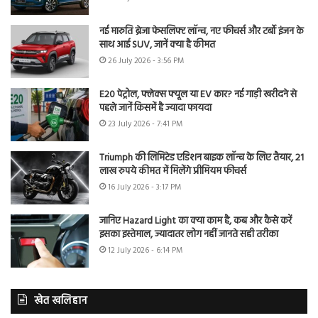
नई मारुति ब्रेजा फेसलिफ्ट लॉन्च, नए फीचर्स और टर्बो इंजन के
साथ आई SUV, जानें क्या है कीमत
26 July 2026 - 3:56 PM
E20 पेट्रोल, फ्लेक्स फ्यूल या EV कार? नई गाड़ी खरीदने से
पहले जानें किसमें है ज्यादा फायदा
23 July 2026 - 7:41 PM
Triumph की लिमिटेड एडिशन बाइक लॉन्च के लिए तैयार, 21
लाख रुपये कीमत में मिलेंगे प्रीमियम फीचर्स
16 July 2026 - 3:17 PM
जानिए Hazard Light का क्या काम है, कब और कैसे करें
इसका इस्तेमाल, ज्यादातर लोग नहीं जानते सही तरीका
12 July 2026 - 6:14 PM
खेत खलिहान