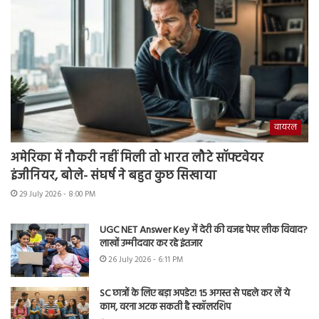
वायरल
अमेरिका में नौकरी नहीं मिली तो भारत लौटे सॉफ्टवेयर
इंजीनियर, बोले- संघर्ष ने बहुत कुछ सिखाया
29 July 2026 - 8:00 PM
UGC NET Answer Key में देरी की वजह पेपर लीक विवाद?
लाखों उम्मीदवार कर रहे इंतजार
26 July 2026 - 6:11 PM
SC छात्रों के लिए बड़ा अपडेट! 15 अगस्त से पहले कर लें ये
काम, वरना अटक सकती है स्कॉलरशिप