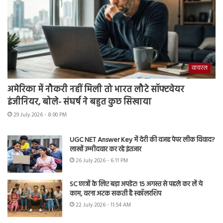
वायरल
अमेरिका में नौकरी नहीं मिली तो भारत लौटे सॉफ्टवेयर
इंजीनियर, बोले- संघर्ष ने बहुत कुछ सिखाया
29 July 2026 - 8:00 PM
UGC NET Answer Key में देरी की वजह पेपर लीक विवाद?
लाखों उम्मीदवार कर रहे इंतजार
26 July 2026 - 6:11 PM
SC छात्रों के लिए बड़ा अपडेट! 15 अगस्त से पहले कर लें ये
काम, वरना अटक सकती है स्कॉलरशिप
22 July 2026 - 11:54 AM