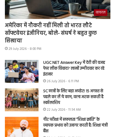
वायरल
अमेरिका में नौकरी नहीं मिली तो भारत लौटे
सॉफ्टवेयर इंजीनियर, बोले- संघर्ष ने बहुत कुछ
सिखाया
29 July 2026 - 8:00 PM
UGC NET Answer Key में देरी की वजह
पेपर लीक विवाद? लाखों उम्मीदवार कर रहे
इंतजार
26 July 2026 - 6:11 PM
SC छात्रों के लिए बड़ा अपडेट! 15 अगस्त से
पहले कर लें ये काम, वरना अटक सकती है
स्कॉलरशिप
22 July 2026 - 11:54 AM
नीट परीक्षा में सफलता “शिक्षा क्रांति” के
व्यापक प्रभाव को उजागर करती है: शिक्षा मंत्री
बैंस