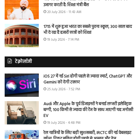
उजागर करती है: शिक्षा मंत्री बैंस
20 July 2026 - 11:43 AM
1715 में शुरू हुआ भारत का सबसे पुराना स्कूल, 300 साल बाद
भी दे रहा है हजारों छात्रों को शिक्षा
19 July 2026 - 7:14 PM
टेक्नोलॉजी
iOS 27 में नई Siri होगी पहले से ज्यादा स्मार्ट, ChatGPT और
Gemini को देगी टक्कर
25 July 2026 - 7:52 PM
Audi और Apple के पूर्व डिजाइनरों ने बनाई लग्जरी इलेक्ट्रिक
बग्गी, 100 किमी से ज्यादा की रेंज के साथ आएगी यह अनोखी
EV
19 July 2026 - 4:48 PM
रेल यात्रियों के लिए बड़ी खुशखबरी, IRCTC की नई वेबसाइट
लॉन्च, टिकट बुकिंग होगी पहले से आसान और तेज