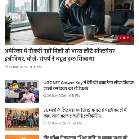
वायरल
अमेरिका में नौकरी नहीं मिली तो भारत लौटे सॉफ्टवेयर
इंजीनियर, बोले- संघर्ष ने बहुत कुछ सिखाया
29 July 2026 - 8:00 PM
UGC NET Answer Key में देरी की वजह पेपर लीक विवाद?
लाखों उम्मीदवार कर रहे इंतजार
26 July 2026 - 6:11 PM
SC छात्रों के लिए बड़ा अपडेट! 15 अगस्त से पहले कर लें ये
काम, वरना अटक सकती है स्कॉलरशिप
22 July 2026 - 11:54 AM
नीट परीक्षा में सफलता “शिक्षा क्रांति” के व्यापक प्रभाव को