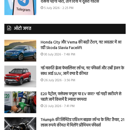
देखना पड़ेगा भारी, तीन दिनों में दूसरा नोटिस
5 July 2026 - 2:25 PM
ऑटो जगत
Honda City और Verna की बढ़ी टेंशन, नए अवतार में आ
रही Skoda Slavia Facelift
30 July 2026 - 7:48 PM
नई मारुति ब्रेजा फेसलिफ्ट लॉन्च, नए फीचर्स और टर्बो इंजन के
साथ आई SUV, जानें क्या है कीमत
26 July 2026 - 3:56 PM
E20 पेट्रोल, फ्लेक्स फ्यूल या EV कार? नई गाड़ी खरीदने से
पहले जानें किसमें है ज्यादा फायदा
23 July 2026 - 7:41 PM
Triumph की लिमिटेड एडिशन बाइक लॉन्च के लिए तैयार, 21
लाख रुपये कीमत में मिलेंगे प्रीमियम फीचर्स