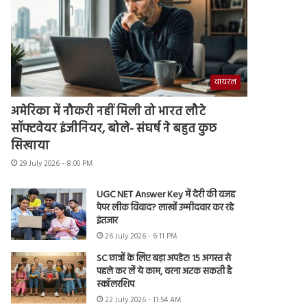
वायरल
अमेरिका में नौकरी नहीं मिली तो भारत लौटे
सॉफ्टवेयर इंजीनियर, बोले- संघर्ष ने बहुत कुछ
सिखाया
29 July 2026 - 8:00 PM
UGC NET Answer Key में देरी की वजह
पेपर लीक विवाद? लाखों उम्मीदवार कर रहे
इंतजार
26 July 2026 - 6:11 PM
SC छात्रों के लिए बड़ा अपडेट! 15 अगस्त से
पहले कर लें ये काम, वरना अटक सकती है
स्कॉलरशिप
22 July 2026 - 11:54 AM