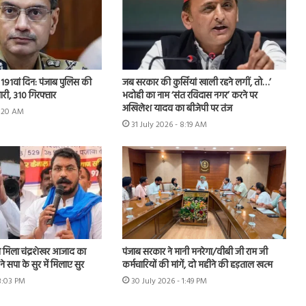
 का 191वां दिन: पंजाब पुलिस की
जब सरकार की कुर्सियां खाली रहने लगीं, तो…’
मारी, 310 गिरफ्तार
भदोही का नाम ‘संत रविदास नगर’ करने पर
अखिलेश यादव का बीजेपी पर तंज
9:20 AM
31 July 2026 - 8:19 AM
मिला चंद्रशेखर आजाद का
पंजाब सरकार ने मानी मनरेगा/वीबी जी राम जी
े सपा के सुर में मिलाए सुर
कर्मचारियों की मांगें, दो महीने की हड़ताल खत्म
 3:03 PM
30 July 2026 - 1:49 PM