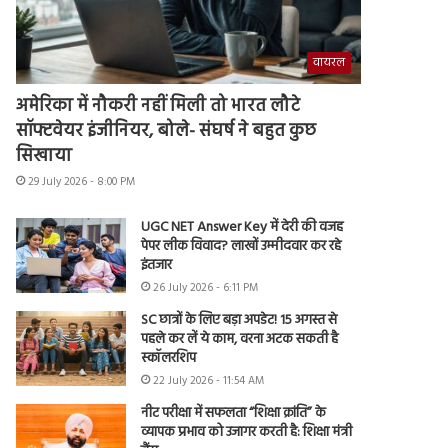
वायरल
अमेरिका में नौकरी नहीं मिली तो भारत लौटे
सॉफ्टवेयर इंजीनियर, बोले- संघर्ष ने बहुत कुछ
सिखाया
29 July 2026 - 8:00 PM
UGC NET Answer Key में देरी की वजह
पेपर लीक विवाद? लाखों उम्मीदवार कर रहे
इंतजार
26 July 2026 - 6:11 PM
SC छात्रों के लिए बड़ा अपडेट! 15 अगस्त से
पहले कर लें ये काम, वरना अटक सकती है
स्कॉलरशिप
22 July 2026 - 11:54 AM
नीट परीक्षा में सफलता “शिक्षा क्रांति” के
व्यापक प्रभाव को उजागर करती है: शिक्षा मंत्री