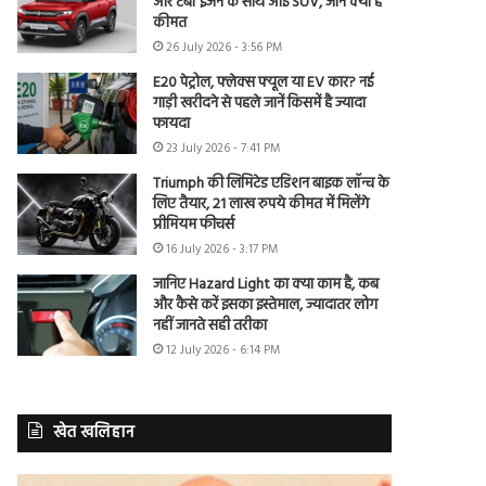
और टर्बो इंजन के साथ आई SUV, जानें क्या है
कीमत
26 July 2026 - 3:56 PM
E20 पेट्रोल, फ्लेक्स फ्यूल या EV कार? नई
गाड़ी खरीदने से पहले जानें किसमें है ज्यादा
फायदा
23 July 2026 - 7:41 PM
Triumph की लिमिटेड एडिशन बाइक लॉन्च के
लिए तैयार, 21 लाख रुपये कीमत में मिलेंगे
प्रीमियम फीचर्स
16 July 2026 - 3:17 PM
जानिए Hazard Light का क्या काम है, कब
और कैसे करें इसका इस्तेमाल, ज्यादातर लोग
नहीं जानते सही तरीका
12 July 2026 - 6:14 PM
खेत खलिहान