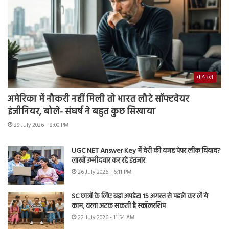
वायरल
अमेरिका में नौकरी नहीं मिली तो भारत लौटे सॉफ्टवेयर
इंजीनियर, बोले- संघर्ष ने बहुत कुछ सिखाया
29 July 2026 - 8:00 PM
UGC NET Answer Key में देरी की वजह पेपर लीक विवाद?
लाखों उम्मीदवार कर रहे इंतजार
26 July 2026 - 6:11 PM
SC छात्रों के लिए बड़ा अपडेट! 15 अगस्त से पहले कर लें ये
काम, वरना अटक सकती है स्कॉलरशिप
22 July 2026 - 11:54 AM