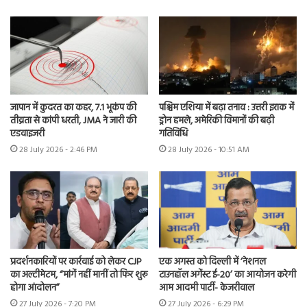
जापान में कुदरत का कहर, 7.1 भूकंप की
पश्चिम एशिया में बढ़ा तनाव : उत्तरी इराक में
तीव्रता से कांपी धरती, JMA ने जारी की
ड्रोन हमले, अमेरिकी विमानों की बढ़ी
एडवाइजरी
गतिविधि
28 July 2026 - 2:46 PM
28 July 2026 - 10:51 AM
प्रदर्शनकारियों पर कार्रवाई को लेकर CJP
एक अगस्त को दिल्ली में ‘नेशनल
का अल्टीमेटम, “मांगें नहीं मानीं तो फिर शुरू
टाउनहॉल अगेंस्ट ई-20’ का आयोजन करेगी
होगा आंदोलन”
आम आदमी पार्टी- केजरीवाल
27 July 2026 - 7:20 PM
27 July 2026 - 6:29 PM