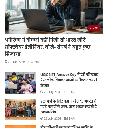
वायरल
अमेरिका में नौकरी नहीं मिली तो भारत लौटे
सॉफ्टवेयर इंजीनियर, बोले- संघर्ष ने बहुत कुछ
सिखाया
29 July 2026 - 8:00 PM
UGC NET Answer Key में देरी की वजह
पेपर लीक विवाद? लाखों उम्मीदवार कर रहे
इंतजार
26 July 2026 - 6:11 PM
SC छात्रों के लिए बड़ा अपडेट! 15 अगस्त से
पहले कर लें ये काम, वरना अटक सकती है
स्कॉलरशिप
22 July 2026 - 11:54 AM