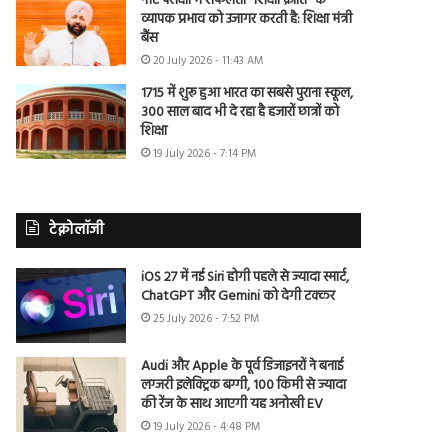
नीट परीक्षा में सफलता “शिक्षा क्रांति” के
व्यापक प्रभाव को उजागर करती है: शिक्षा मंत्री
बैंस
20 July 2026 - 11:43 AM
1715 में शुरू हुआ भारत का सबसे पुराना स्कूल,
300 साल बाद भी दे रहा है हजारों छात्रों को
शिक्षा
19 July 2026 - 7:14 PM
टेक्नोलॉजी
iOS 27 में नई Siri होगी पहले से ज्यादा स्मार्ट,
ChatGPT और Gemini को देगी टक्कर
25 July 2026 - 7:52 PM
Audi और Apple के पूर्व डिजाइनरों ने बनाई
लग्जरी इलेक्ट्रिक बग्गी, 100 किमी से ज्यादा
की रेंज के साथ आएगी यह अनोखी EV
19 July 2026 - 4:48 PM