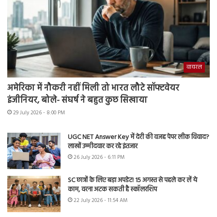
वायरल
अमेरिका में नौकरी नहीं मिली तो भारत लौटे सॉफ्टवेयर
इंजीनियर, बोले- संघर्ष ने बहुत कुछ सिखाया
29 July 2026 - 8:00 PM
UGC NET Answer Key में देरी की वजह पेपर लीक विवाद?
लाखों उम्मीदवार कर रहे इंतजार
26 July 2026 - 6:11 PM
SC छात्रों के लिए बड़ा अपडेट! 15 अगस्त से पहले कर लें ये
काम, वरना अटक सकती है स्कॉलरशिप
22 July 2026 - 11:54 AM