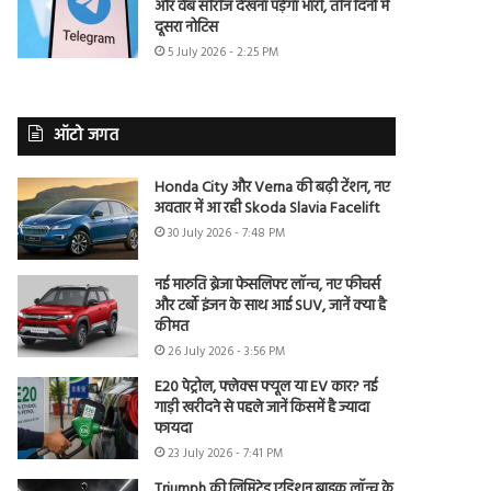
और वेब सीरीज देखना पड़ेगा भारी, तीन दिनों में
दूसरा नोटिस
5 July 2026 - 2:25 PM
ऑटो जगत
Honda City और Verna की बढ़ी टेंशन, नए
अवतार में आ रही Skoda Slavia Facelift
30 July 2026 - 7:48 PM
नई मारुति ब्रेजा फेसलिफ्ट लॉन्च, नए फीचर्स
और टर्बो इंजन के साथ आई SUV, जानें क्या है
कीमत
26 July 2026 - 3:56 PM
E20 पेट्रोल, फ्लेक्स फ्यूल या EV कार? नई
गाड़ी खरीदने से पहले जानें किसमें है ज्यादा
फायदा
23 July 2026 - 7:41 PM
Triumph की लिमिटेड एडिशन बाइक लॉन्च के