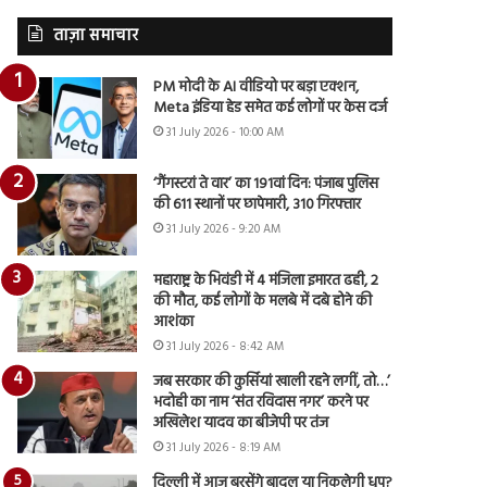
ताज़ा समाचार
PM मोदी के AI वीडियो पर बड़ा एक्शन,
Meta इंडिया हेड समेत कई लोगों पर केस दर्ज
31 July 2026 - 10:00 AM
‘गैंगस्टरां ते वार’ का 191वां दिन: पंजाब पुलिस
की 611 स्थानों पर छापेमारी, 310 गिरफ्तार
31 July 2026 - 9:20 AM
महाराष्ट्र के भिवंडी में 4 मंजिला इमारत ढही, 2
की मौत, कई लोगों के मलबे में दबे होने की
आशंका
31 July 2026 - 8:42 AM
जब सरकार की कुर्सियां खाली रहने लगीं, तो…’
भदोही का नाम ‘संत रविदास नगर’ करने पर
अखिलेश यादव का बीजेपी पर तंज
31 July 2026 - 8:19 AM
दिल्ली में आज बरसेंगे बादल या निकलेगी धूप?