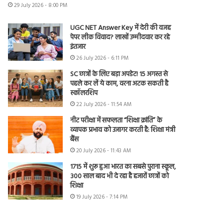
29 July 2026 - 8:00 PM
UGC NET Answer Key में देरी की वजह
पेपर लीक विवाद? लाखों उम्मीदवार कर रहे
इंतजार
26 July 2026 - 6:11 PM
SC छात्रों के लिए बड़ा अपडेट! 15 अगस्त से
पहले कर लें ये काम, वरना अटक सकती है
स्कॉलरशिप
22 July 2026 - 11:54 AM
नीट परीक्षा में सफलता “शिक्षा क्रांति” के
व्यापक प्रभाव को उजागर करती है: शिक्षा मंत्री
बैंस
20 July 2026 - 11:43 AM
1715 में शुरू हुआ भारत का सबसे पुराना स्कूल,
300 साल बाद भी दे रहा है हजारों छात्रों को
शिक्षा
19 July 2026 - 7:14 PM