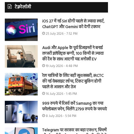
टेक्नोलॉजी
iOS 27 में नई Siri होगी पहले से ज्यादा स्मार्ट,
ChatGPT और Gemini को देगी टक्कर
25 July 2026 - 7:52 PM
Audi और Apple के पूर्व डिजाइनरों ने बनाई
लग्जरी इलेक्ट्रिक बग्गी, 100 किमी से ज्यादा
की रेंज के साथ आएगी यह अनोखी EV
19 July 2026 - 4:48 PM
रेल यात्रियों के लिए बड़ी खुशखबरी, IRCTC
की नई वेबसाइट लॉन्च, टिकट बुकिंग होगी
पहले से आसान और तेज
16 July 2026 - 1:45 PM
999 रुपये में रिजर्व करें Samsung का नया
फोल्डेबल फोन, मिलेंगे 2799 रुपये के फायदे
8 July 2026 - 5:54 PM
Telegram पर सरकार का बड़ा एक्शन, फिल्में