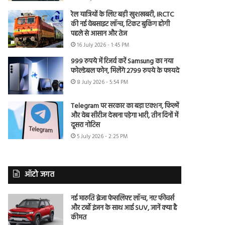
रेल यात्रियों के लिए बड़ी खुशखबरी, IRCTC
की नई वेबसाइट लॉन्च, टिकट बुकिंग होगी
पहले से आसान और तेज
16 July 2026 - 1:45 PM
999 रुपये में रिजर्व करें Samsung का नया
फोल्डेबल फोन, मिलेंगे 2799 रुपये के फायदे
8 July 2026 - 5:54 PM
Telegram पर सरकार का बड़ा एक्शन, फिल्में
और वेब सीरीज देखना पड़ेगा भारी, तीन दिनों में
दूसरा नोटिस
5 July 2026 - 2:25 PM
ऑटो जगत
नई मारुति ब्रेजा फेसलिफ्ट लॉन्च, नए फीचर्स
और टर्बो इंजन के साथ आई SUV, जानें क्या है
कीमत