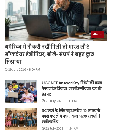
वायरल
अमेरिका में नौकरी नहीं मिली तो भारत लौटे
सॉफ्टवेयर इंजीनियर, बोले- संघर्ष ने बहुत कुछ
सिखाया
29 July 2026 - 8:00 PM
UGC NET Answer Key में देरी की वजह
पेपर लीक विवाद? लाखों उम्मीदवार कर रहे
इंतजार
26 July 2026 - 6:11 PM
SC छात्रों के लिए बड़ा अपडेट! 15 अगस्त से
पहले कर लें ये काम, वरना अटक सकती है
स्कॉलरशिप
22 July 2026 - 11:54 AM