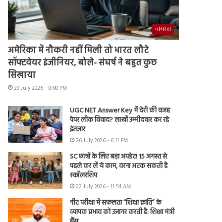
वायरल
अमेरिका में नौकरी नहीं मिली तो भारत लौटे
सॉफ्टवेयर इंजीनियर, बोले- संघर्ष ने बहुत कुछ
सिखाया
29 July 2026 - 8:00 PM
UGC NET Answer Key में देरी की वजह
पेपर लीक विवाद? लाखों उम्मीदवार कर रहे
इंतजार
26 July 2026 - 6:11 PM
SC छात्रों के लिए बड़ा अपडेट! 15 अगस्त से
पहले कर लें ये काम, वरना अटक सकती है
स्कॉलरशिप
22 July 2026 - 11:54 AM
नीट परीक्षा में सफलता “शिक्षा क्रांति” के
व्यापक प्रभाव को उजागर करती है: शिक्षा मंत्री
बैंस