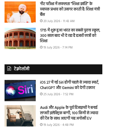
नीट परीक्षा में सफलता “शिक्षा क्रांति” के
व्यापक प्रभाव को उजागर करती है: शिक्षा मंत्री
बैंस
20 July 2026 - 11:43 AM
1715 में शुरू हुआ भारत का सबसे पुराना स्कूल,
300 साल बाद भी दे रहा है हजारों छात्रों को
शिक्षा
19 July 2026 - 7:14 PM
टेक्नोलॉजी
iOS 27 में नई Siri होगी पहले से ज्यादा स्मार्ट,
ChatGPT और Gemini को देगी टक्कर
25 July 2026 - 7:52 PM
Audi और Apple के पूर्व डिजाइनरों ने बनाई
लग्जरी इलेक्ट्रिक बग्गी, 100 किमी से ज्यादा
की रेंज के साथ आएगी यह अनोखी EV
19 July 2026 - 4:48 PM