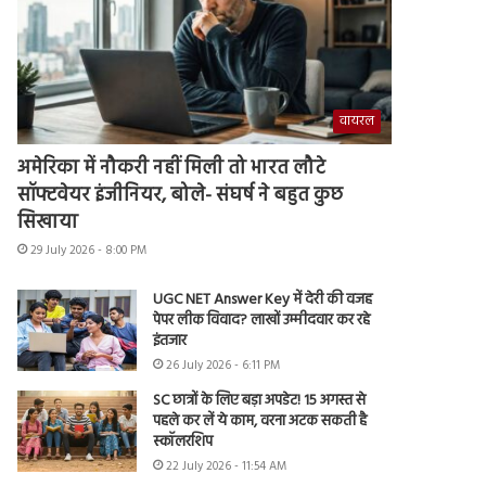
वायरल
अमेरिका में नौकरी नहीं मिली तो भारत लौटे
सॉफ्टवेयर इंजीनियर, बोले- संघर्ष ने बहुत कुछ
सिखाया
29 July 2026 - 8:00 PM
UGC NET Answer Key में देरी की वजह
पेपर लीक विवाद? लाखों उम्मीदवार कर रहे
इंतजार
26 July 2026 - 6:11 PM
SC छात्रों के लिए बड़ा अपडेट! 15 अगस्त से
पहले कर लें ये काम, वरना अटक सकती है
स्कॉलरशिप
22 July 2026 - 11:54 AM