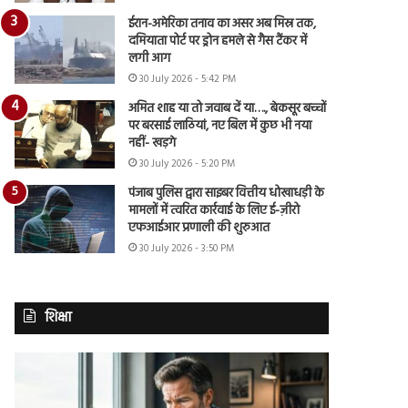
ईरान-अमेरिका तनाव का असर अब मिस्र तक,
दमियाता पोर्ट पर ड्रोन हमले से गैस टैंकर में
लगी आग
30 July 2026 - 5:42 PM
अमित शाह या तो जवाब दें या…., बेकसूर बच्चों
पर बरसाई लाठियां, नए बिल में कुछ भी नया
नहीं- खड़गे
30 July 2026 - 5:20 PM
पंजाब पुलिस द्वारा साइबर वित्तीय धोखाधड़ी के
मामलों में त्वरित कार्रवाई के लिए ई-ज़ीरो
एफआईआर प्रणाली की शुरुआत
30 July 2026 - 3:50 PM
शिक्षा