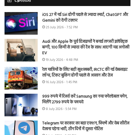
टेक्नोलॉजी
iOS 27 में नई Siri होगी पहले से ज्यादा स्मार्ट, ChatGPT और
Gemini को देगी टक्कर
25 July 2026 - 7:52 PM
Audi और Apple के पूर्व डिजाइनरों ने बनाई लग्जरी इलेक्ट्रिक
बग्गी, 100 किमी से ज्यादा की रेंज के साथ आएगी यह अनोखी
EV
19 July 2026 - 4:48 PM
रेल यात्रियों के लिए बड़ी खुशखबरी, IRCTC की नई वेबसाइट
लॉन्च, टिकट बुकिंग होगी पहले से आसान और तेज
16 July 2026 - 1:45 PM
999 रुपये में रिजर्व करें Samsung का नया फोल्डेबल फोन,
मिलेंगे 2799 रुपये के फायदे
8 July 2026 - 5:54 PM
Telegram पर सरकार का बड़ा एक्शन, फिल्में और वेब सीरीज
देखना पड़ेगा भारी, तीन दिनों में दूसरा नोटिस