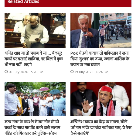
Related Articles
अमित शाह या तो जवाब दें या…., बेकसूर
PoK में उठी आवाज तो पाकिस्तान ने लगा
बच्चों पर बरसाई लाठियां, नए बिल में कुछ
दिया ‘दुश्मन’ का ठप्पा, ख्वाजा आसिफ के
भी नया नहीं- खड़गे
बयान पर मचा बवाल
30 July 2026 - 5:20 PM
29 July 2026 - 6:24 PM
जंतर मंतर के प्रदर्शन से घर लौट रहे दो
अखिलेश यादव का केंद्र पर हमला, बोले-
बच्चों के साथ मारपीट करने वाले सत्यम
‘जो राम मंदिर का चंदा नहीं बचा पाए, वे पेपर
पंडित को गिरफ्तार करे पुलिस- सौरभ
कैसे बचाएंगे’