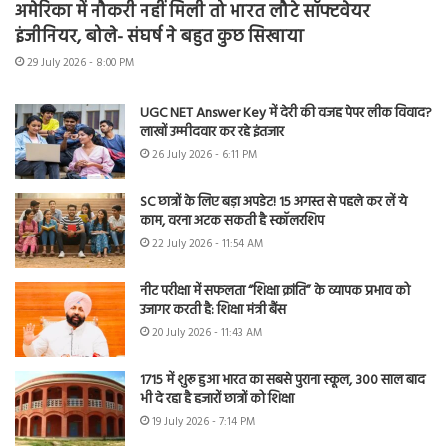
अमेरिका में नौकरी नहीं मिली तो भारत लौटे सॉफ्टवेयर
इंजीनियर, बोले- संघर्ष ने बहुत कुछ सिखाया
29 July 2026 - 8:00 PM
UGC NET Answer Key में देरी की वजह पेपर लीक विवाद?
लाखों उम्मीदवार कर रहे इंतजार
26 July 2026 - 6:11 PM
SC छात्रों के लिए बड़ा अपडेट! 15 अगस्त से पहले कर लें ये
काम, वरना अटक सकती है स्कॉलरशिप
22 July 2026 - 11:54 AM
नीट परीक्षा में सफलता “शिक्षा क्रांति” के व्यापक प्रभाव को
उजागर करती है: शिक्षा मंत्री बैंस
20 July 2026 - 11:43 AM
1715 में शुरू हुआ भारत का सबसे पुराना स्कूल, 300 साल बाद
भी दे रहा है हजारों छात्रों को शिक्षा
19 July 2026 - 7:14 PM