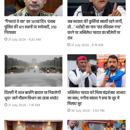
‘गैंगस्टरां ते वार’ का 191वां दिन: पंजाब
जब सरकार की कुर्सियां खाली रहने लगीं,
पुलिस की 611 स्थानों पर छापेमारी, 310
तो…’ भदोही का नाम ‘संत रविदास नगर’
गिरफ्तार
करने पर अखिलेश यादव का बीजेपी पर
तंज
31 July 2026 - 9:20 AM
31 July 2026 - 8:19 AM
दिल्ली में आज बरसेंगे बादल या निकलेगी
अखिलेश यादव को मिला चंद्रशेखर आजाद
धूप? जानें मौसम विभाग का ताजा अपडेट
का साथ, नगीना सांसद ने सपा के सुर में
मिलाए सुर
31 July 2026 - 7:41 AM
30 July 2026 - 3:03 PM