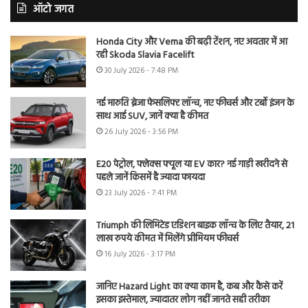
ऑटो जगत
Honda City और Verna की बढ़ी टेंशन, नए अवतार में आ
रही Skoda Slavia Facelift
30 July 2026 - 7:48 PM
नई मारुति ब्रेजा फेसलिफ्ट लॉन्च, नए फीचर्स और टर्बो इंजन के
साथ आई SUV, जानें क्या है कीमत
26 July 2026 - 3:56 PM
E20 पेट्रोल, फ्लेक्स फ्यूल या EV कार? नई गाड़ी खरीदने से
पहले जानें किसमें है ज्यादा फायदा
23 July 2026 - 7:41 PM
Triumph की लिमिटेड एडिशन बाइक लॉन्च के लिए तैयार, 21
लाख रुपये कीमत में मिलेंगे प्रीमियम फीचर्स
16 July 2026 - 3:17 PM
जानिए Hazard Light का क्या काम है, कब और कैसे करें
इसका इस्तेमाल, ज्यादातर लोग नहीं जानते सही तरीका