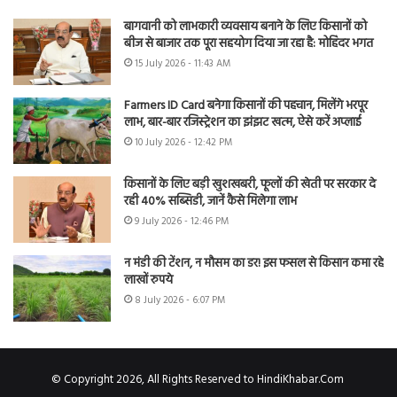
बागवानी को लाभकारी व्यवसाय बनाने के लिए किसानों को
बीज से बाजार तक पूरा सहयोग दिया जा रहा है: मोहिंदर भगत
15 July 2026 - 11:43 AM
Farmers ID Card बनेगा किसानों की पहचान, मिलेंगे भरपूर
लाभ, बार-बार रजिस्ट्रेशन का झंझट खत्म, ऐसे करें अप्लाई
10 July 2026 - 12:42 PM
किसानों के लिए बड़ी खुशखबरी, फूलों की खेती पर सरकार दे
रही 40% सब्सिडी, जानें कैसे मिलेगा लाभ
9 July 2026 - 12:46 PM
न मंडी की टेंशन, न मौसम का डर! इस फसल से किसान कमा रहे
लाखों रुपये
8 July 2026 - 6:07 PM
© Copyright 2026, All Rights Reserved to HindiKhabar.Com