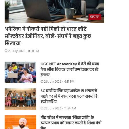
वायरल
अमेरिका में नौकरी नहीं मिली तो भारत लौटे
सॉफ्टवेयर इंजीनियर, बोले- संघर्ष ने बहुत कुछ
सिखाया
29 July 2026 - 8:00 PM
UGC NET Answer Key में देरी की वजह
पेपर लीक विवाद? लाखों उम्मीदवार कर रहे
इंतजार
26 July 2026 - 6:11 PM
SC छात्रों के लिए बड़ा अपडेट! 15 अगस्त से
पहले कर लें ये काम, वरना अटक सकती है
स्कॉलरशिप
22 July 2026 - 11:54 AM
नीट परीक्षा में सफलता “शिक्षा क्रांति” के
व्यापक प्रभाव को उजागर करती है: शिक्षा मंत्री
बैंस