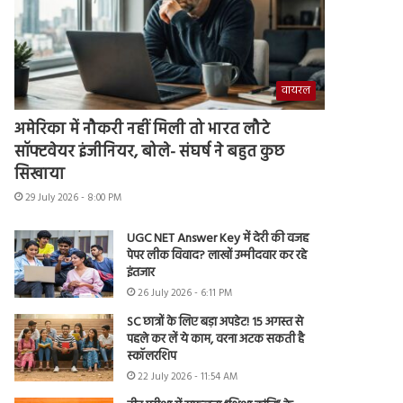
वायरल
अमेरिका में नौकरी नहीं मिली तो भारत लौटे
सॉफ्टवेयर इंजीनियर, बोले- संघर्ष ने बहुत कुछ
सिखाया
29 July 2026 - 8:00 PM
UGC NET Answer Key में देरी की वजह
पेपर लीक विवाद? लाखों उम्मीदवार कर रहे
इंतजार
26 July 2026 - 6:11 PM
SC छात्रों के लिए बड़ा अपडेट! 15 अगस्त से
पहले कर लें ये काम, वरना अटक सकती है
स्कॉलरशिप
22 July 2026 - 11:54 AM