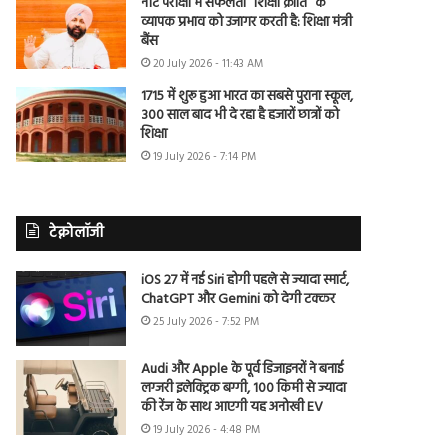
नीट परीक्षा में सफलता “शिक्षा क्रांति” के
व्यापक प्रभाव को उजागर करती है: शिक्षा मंत्री
बैंस
20 July 2026 - 11:43 AM
1715 में शुरू हुआ भारत का सबसे पुराना स्कूल,
300 साल बाद भी दे रहा है हजारों छात्रों को
शिक्षा
19 July 2026 - 7:14 PM
टेक्नोलॉजी
iOS 27 में नई Siri होगी पहले से ज्यादा स्मार्ट,
ChatGPT और Gemini को देगी टक्कर
25 July 2026 - 7:52 PM
Audi और Apple के पूर्व डिजाइनरों ने बनाई
लग्जरी इलेक्ट्रिक बग्गी, 100 किमी से ज्यादा
की रेंज के साथ आएगी यह अनोखी EV
19 July 2026 - 4:48 PM