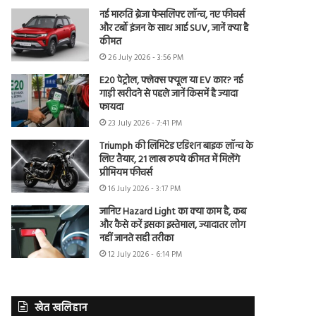
नई मारुति ब्रेजा फेसलिफ्ट लॉन्च, नए फीचर्स
और टर्बो इंजन के साथ आई SUV, जानें क्या है
कीमत
26 July 2026 - 3:56 PM
E20 पेट्रोल, फ्लेक्स फ्यूल या EV कार? नई
गाड़ी खरीदने से पहले जानें किसमें है ज्यादा
फायदा
23 July 2026 - 7:41 PM
Triumph की लिमिटेड एडिशन बाइक लॉन्च के
लिए तैयार, 21 लाख रुपये कीमत में मिलेंगे
प्रीमियम फीचर्स
16 July 2026 - 3:17 PM
जानिए Hazard Light का क्या काम है, कब
और कैसे करें इसका इस्तेमाल, ज्यादातर लोग
नहीं जानते सही तरीका
12 July 2026 - 6:14 PM
खेत खलिहान