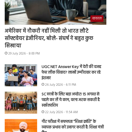
वायरल
अमेरिका में नौकरी नहीं मिली तो भारत लौटे
सॉफ्टवेयर इंजीनियर, बोले- संघर्ष ने बहुत कुछ
सिखाया
29 July 2026 - 8:00 PM
UGC NET Answer Key में देरी की वजह
पेपर लीक विवाद? लाखों उम्मीदवार कर रहे
इंतजार
26 July 2026 - 6:11 PM
SC छात्रों के लिए बड़ा अपडेट! 15 अगस्त से
पहले कर लें ये काम, वरना अटक सकती है
स्कॉलरशिप
22 July 2026 - 11:54 AM
नीट परीक्षा में सफलता “शिक्षा क्रांति” के
व्यापक प्रभाव को उजागर करती है: शिक्षा मंत्री