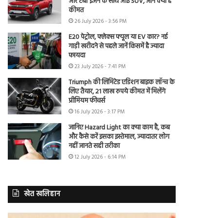
और टर्बो इंजन के साथ आई SUV, जानें क्या है
कीमत
26 July 2026 - 3:56 PM
E20 पेट्रोल, फ्लेक्स फ्यूल या EV कार? नई
गाड़ी खरीदने से पहले जानें किसमें है ज्यादा
फायदा
23 July 2026 - 7:41 PM
Triumph की लिमिटेड एडिशन बाइक लॉन्च के
लिए तैयार, 21 लाख रुपये कीमत में मिलेंगे
प्रीमियम फीचर्स
16 July 2026 - 3:17 PM
जानिए Hazard Light का क्या काम है, कब
और कैसे करें इसका इस्तेमाल, ज्यादातर लोग
नहीं जानते सही तरीका
12 July 2026 - 6:14 PM
खेत खलिहान