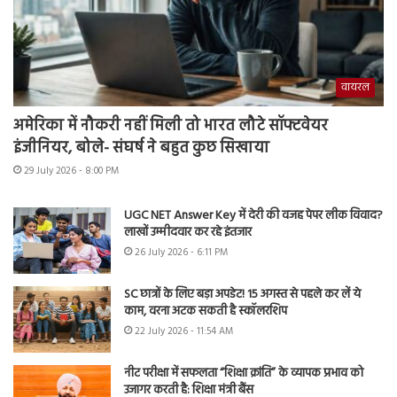
वायरल
अमेरिका में नौकरी नहीं मिली तो भारत लौटे सॉफ्टवेयर
इंजीनियर, बोले- संघर्ष ने बहुत कुछ सिखाया
29 July 2026 - 8:00 PM
UGC NET Answer Key में देरी की वजह पेपर लीक विवाद?
लाखों उम्मीदवार कर रहे इंतजार
26 July 2026 - 6:11 PM
SC छात्रों के लिए बड़ा अपडेट! 15 अगस्त से पहले कर लें ये
काम, वरना अटक सकती है स्कॉलरशिप
22 July 2026 - 11:54 AM
नीट परीक्षा में सफलता “शिक्षा क्रांति” के व्यापक प्रभाव को
उजागर करती है: शिक्षा मंत्री बैंस