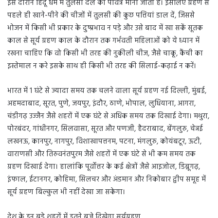
इस दौरान हिंदू धर्म में तुलसी दल को पवित्र माना जाता है। इसलिए ग्रहण से
पहले ही खाने-पीने की चीजों में तुलसी की कुछ पत्तियां डाल दें, जिससे
भोजन में किसी भी प्रकार के दुष्प्रभाव न पड़े और उसे बाद में खा सकें सूतक
काल से सूर्य ग्रहण काल के दौरान तक गर्भवती महिलाओं को ये ध्यान में
रखना चाहिए कि वो किसी भी तरह की नुकीली चीज, जैसे चाकू, कैंची का
इस्तेमाल न करे इसके साथ ही किसी भी तरह की सिलाई-कढ़ाई न करें।
भारत में 1 घंटे से ज्यादा समय तक चलने वाला सूर्य ग्रहण नई दिल्ली, मुंबई,
अहमदाबाद, सूरत, पुणे, जयपुर, इंदौर, ठाणे, भोपाल, लुधियाना, आगरा,
चंडीगढ़ उज्जैन जैसे शहरों में एक घंटे से अधिक समय तक दिखाई देगा। मथुरा,
पोरबंदर, गांधीनगर, सिलवासा, सूरत और पणजी, हैदराबाद, बेंगलुरु, चेन्नई
लखनऊ, कानपुर, नागपुर, विशाखापत्तनम, पटना, मंगलुरु, कोयंबटूर, ऊटी,
वाराणसी और तिरुवनंतपुरम जैसे शहरों में एक घंटे से भी कम समय तक
ग्रहण दिखाई देगा। हालांकि पूर्वोत्तर के कई क्षेत्रों जैसे आइजोल, डिब्रूगढ़,
इंफाल, ईटानगर, कोहिमा, सिलचर और अंडमान और निकोबार द्वीप समूह में
सूर्य ग्रहण बिल्कुल भी नहीं देखा जा सकेगा।
देश के इन बड़े शहरों में इतने बजे दिखेगा सूर्यग्रहण