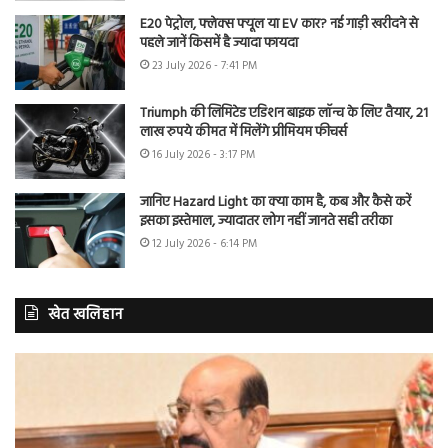
E20 पेट्रोल, फ्लेक्स फ्यूल या EV कार? नई गाड़ी खरीदने से
पहले जानें किसमें है ज्यादा फायदा
23 July 2026 - 7:41 PM
Triumph की लिमिटेड एडिशन बाइक लॉन्च के लिए तैयार, 21
लाख रुपये कीमत में मिलेंगे प्रीमियम फीचर्स
16 July 2026 - 3:17 PM
जानिए Hazard Light का क्या काम है, कब और कैसे करें
इसका इस्तेमाल, ज्यादातर लोग नहीं जानते सही तरीका
12 July 2026 - 6:14 PM
खेत खलिहान