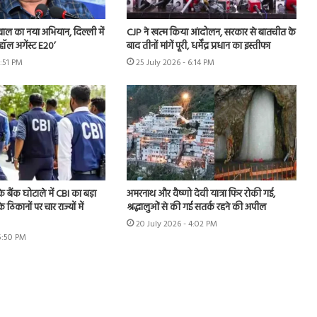
ीवाल का नया अभियान, दिल्ली में
CJP ने खत्म किया आंदोलन, सरकार से बातचीत के
हॉल अगेंस्ट E20’
बाद तीनों मांगें पूरी, धर्मेंद्र प्रधान का इस्तीफा
3:51 PM
25 July 2026 - 6:14 PM
े बैंक घोटाले में CBI का बड़ा
अमरनाथ और वैष्णो देवी यात्रा फिर रोकी गई,
े ठिकानों पर चार राज्यों में
श्रद्धालुओं से की गई सतर्क रहने की अपील
20 July 2026 - 4:02 PM
 5:50 PM