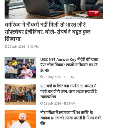
वायरल
अमेरिका में नौकरी नहीं मिली तो भारत लौटे
सॉफ्टवेयर इंजीनियर, बोले- संघर्ष ने बहुत कुछ
सिखाया
29 July 2026 - 8:00 PM
UGC NET Answer Key में देरी की वजह
पेपर लीक विवाद? लाखों उम्मीदवार कर रहे
इंतजार
26 July 2026 - 6:11 PM
SC छात्रों के लिए बड़ा अपडेट! 15 अगस्त से
पहले कर लें ये काम, वरना अटक सकती है
स्कॉलरशिप
22 July 2026 - 11:54 AM
नीट परीक्षा में सफलता “शिक्षा क्रांति” के
व्यापक प्रभाव को उजागर करती है: शिक्षा मंत्री
बैंस