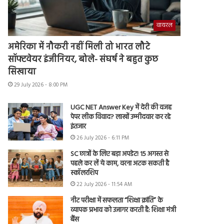
वायरल
अमेरिका में नौकरी नहीं मिली तो भारत लौटे
सॉफ्टवेयर इंजीनियर, बोले- संघर्ष ने बहुत कुछ
सिखाया
29 July 2026 - 8:00 PM
UGC NET Answer Key में देरी की वजह
पेपर लीक विवाद? लाखों उम्मीदवार कर रहे
इंतजार
26 July 2026 - 6:11 PM
SC छात्रों के लिए बड़ा अपडेट! 15 अगस्त से
पहले कर लें ये काम, वरना अटक सकती है
स्कॉलरशिप
22 July 2026 - 11:54 AM
नीट परीक्षा में सफलता “शिक्षा क्रांति” के
व्यापक प्रभाव को उजागर करती है: शिक्षा मंत्री
बैंस