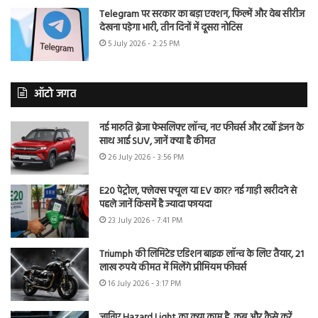
Telegram पर सरकार का बड़ा एक्शन, फिल्में और वेब सीरीज
देखना पड़ेगा भारी, तीन दिनों में दूसरा नोटिस
5 July 2026 - 2:25 PM
ऑटो जगत
नई मारुति ब्रेजा फेसलिफ्ट लॉन्च, नए फीचर्स और टर्बो इंजन के
साथ आई SUV, जानें क्या है कीमत
26 July 2026 - 3:56 PM
E20 पेट्रोल, फ्लेक्स फ्यूल या EV कार? नई गाड़ी खरीदने से
पहले जानें किसमें है ज्यादा फायदा
23 July 2026 - 7:41 PM
Triumph की लिमिटेड एडिशन बाइक लॉन्च के लिए तैयार, 21
लाख रुपये कीमत में मिलेंगे प्रीमियम फीचर्स
16 July 2026 - 3:17 PM
जानिए Hazard Light का क्या काम है, कब और कैसे करें