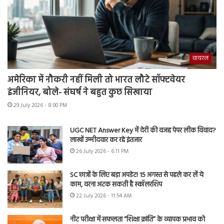
वायरल
अमेरिका में नौकरी नहीं मिली तो भारत लौटे सॉफ्टवेयर
इंजीनियर, बोले- संघर्ष ने बहुत कुछ सिखाया
29 July 2026 - 8:00 PM
UGC NET Answer Key में देरी की वजह पेपर लीक विवाद?
लाखों उम्मीदवार कर रहे इंतजार
26 July 2026 - 6:11 PM
SC छात्रों के लिए बड़ा अपडेट! 15 अगस्त से पहले कर लें ये
काम, वरना अटक सकती है स्कॉलरशिप
22 July 2026 - 11:54 AM
नीट परीक्षा में सफलता “शिक्षा क्रांति” के व्यापक प्रभाव को