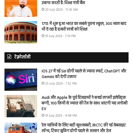
उजागर करती है: शिक्षा मंत्री बैंस
20 July 2026 - 11:43 AM
1715 में शुरू हुआ भारत का सबसे पुराना स्कूल, 300 साल बाद
भी दे रहा है हजारों छात्रों को शिक्षा
19 July 2026 - 7:14 PM
टेक्नोलॉजी
iOS 27 में नई Siri होगी पहले से ज्यादा स्मार्ट, ChatGPT और
Gemini को देगी टक्कर
25 July 2026 - 7:52 PM
Audi और Apple के पूर्व डिजाइनरों ने बनाई लग्जरी इलेक्ट्रिक
बग्गी, 100 किमी से ज्यादा की रेंज के साथ आएगी यह अनोखी
EV
19 July 2026 - 4:48 PM
रेल यात्रियों के लिए बड़ी खुशखबरी, IRCTC की नई वेबसाइट
लॉन्च, टिकट बुकिंग होगी पहले से आसान और तेज