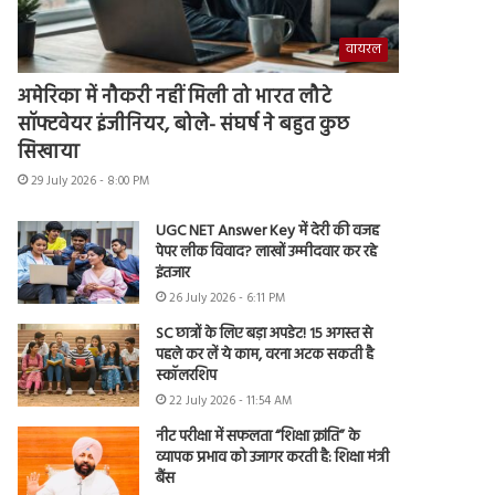
वायरल
अमेरिका में नौकरी नहीं मिली तो भारत लौटे
सॉफ्टवेयर इंजीनियर, बोले- संघर्ष ने बहुत कुछ
सिखाया
29 July 2026 - 8:00 PM
UGC NET Answer Key में देरी की वजह
पेपर लीक विवाद? लाखों उम्मीदवार कर रहे
इंतजार
26 July 2026 - 6:11 PM
SC छात्रों के लिए बड़ा अपडेट! 15 अगस्त से
पहले कर लें ये काम, वरना अटक सकती है
स्कॉलरशिप
22 July 2026 - 11:54 AM
नीट परीक्षा में सफलता “शिक्षा क्रांति” के
व्यापक प्रभाव को उजागर करती है: शिक्षा मंत्री
बैंस