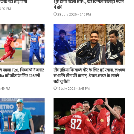
कोई नहीं तोड़ पाया
शुरू होगी पहली ETPL, कई दिग्गज खिलाड़ी मैदान
में होंगे
 6:40 PM
28 July 2026 - 6:16 PM
वे पहला T20, जिम्बाब्वे ने बनाए
टीम इंडिया जिम्बाब्वे दौरे के लिए हुई रवाना, लक्ष्मण
ia को जीत के लिए 126 रनों
संभालेंगे टीम की कमान, श्रेयस अय्यर के सामने
बड़ी चुनौती
6:49 PM
19 July 2026 - 3:41 PM