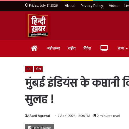
Friday, July 31 2026
About
Privacy Policy
Video
Li
Home
Live
बड़ी ख़बर
राष्ट्रीय
विदेश
राज्य
TV
IPL
खेल
मुंबई इंडियंस के कप्तानी व
सुलह !
Aarti Agravat
7 April 2024 - 2:06 PM
2 minutes read
Hardik-Rohit