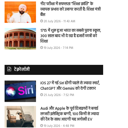
नीट परीक्षा में सफलता “शिक्षा क्रांति” के
व्यापक प्रभाव को उजागर करती है: शिक्षा मंत्री
बैंस
20 July 2026 - 11:43 AM
1715 में शुरू हुआ भारत का सबसे पुराना स्कूल,
300 साल बाद भी दे रहा है हजारों छात्रों को
शिक्षा
19 July 2026 - 7:14 PM
टेक्नोलॉजी
iOS 27 में नई Siri होगी पहले से ज्यादा स्मार्ट,
ChatGPT और Gemini को देगी टक्कर
25 July 2026 - 7:52 PM
Audi और Apple के पूर्व डिजाइनरों ने बनाई
लग्जरी इलेक्ट्रिक बग्गी, 100 किमी से ज्यादा
की रेंज के साथ आएगी यह अनोखी EV
19 July 2026 - 4:48 PM