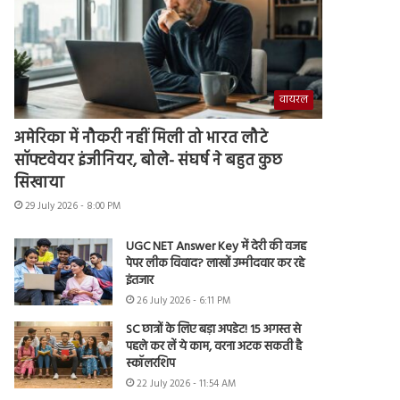
वायरल
अमेरिका में नौकरी नहीं मिली तो भारत लौटे
सॉफ्टवेयर इंजीनियर, बोले- संघर्ष ने बहुत कुछ
सिखाया
29 July 2026 - 8:00 PM
UGC NET Answer Key में देरी की वजह
पेपर लीक विवाद? लाखों उम्मीदवार कर रहे
इंतजार
26 July 2026 - 6:11 PM
SC छात्रों के लिए बड़ा अपडेट! 15 अगस्त से
पहले कर लें ये काम, वरना अटक सकती है
स्कॉलरशिप
22 July 2026 - 11:54 AM