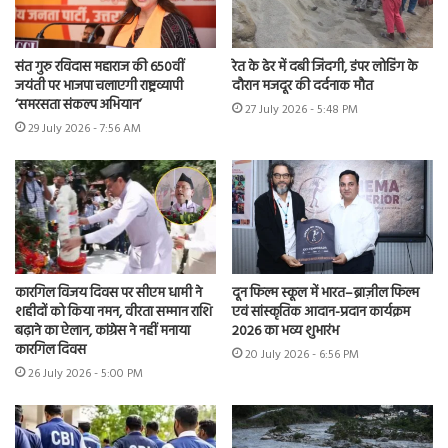
संत गुरु रविदास महाराज की 650वीं
रेत के ढेर में दबी जिंदगी, डंपर लोडिंग के
जयंती पर भाजपा चलाएगी राष्ट्रव्यापी
दौरान मजदूर की दर्दनाक मौत
‘समरसता संकल्प अभियान’
27 July 2026 - 5:48 PM
29 July 2026 - 7:56 AM
कारगिल विजय दिवस पर सीएम धामी ने
दून फिल्म स्कूल में भारत–ब्राज़ील फिल्म
शहीदों को किया नमन, वीरता सम्मान राशि
एवं सांस्कृतिक आदान-प्रदान कार्यक्रम
बढ़ाने का ऐलान, कांग्रेस ने नहीं मनाया
2026 का भव्य शुभारंभ
कारगिल दिवस
20 July 2026 - 6:56 PM
26 July 2026 - 5:00 PM