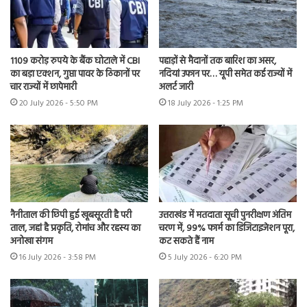
1109 करोड़ रुपये के बैंक घोटाले में CBI
पहाड़ों से मैदानों तक बारिश का असर,
का बड़ा एक्शन, गुप्ता पावर के ठिकानों पर
नदियां उफान पर… यूपी समेत कई राज्यों में
चार राज्यों में छापेमारी
अलर्ट जारी
20 July 2026 - 5:50 PM
18 July 2026 - 1:25 PM
नैनीताल की छिपी हुई खूबसूरती है परी
उत्तराखंड में मतदाता सूची पुनरीक्षण अंतिम
ताल, जहां है प्रकृति, रोमांच और रहस्य का
चरण में, 99% फार्म का डिजिटाइजेशन पूरा,
अनोखा संगम
कट सकते हैं नाम
16 July 2026 - 3:58 PM
5 July 2026 - 6:20 PM