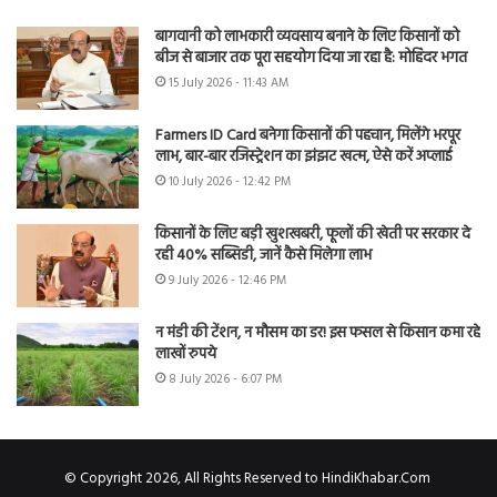
बागवानी को लाभकारी व्यवसाय बनाने के लिए किसानों को
बीज से बाजार तक पूरा सहयोग दिया जा रहा है: मोहिंदर भगत
15 July 2026 - 11:43 AM
Farmers ID Card बनेगा किसानों की पहचान, मिलेंगे भरपूर
लाभ, बार-बार रजिस्ट्रेशन का झंझट खत्म, ऐसे करें अप्लाई
10 July 2026 - 12:42 PM
किसानों के लिए बड़ी खुशखबरी, फूलों की खेती पर सरकार दे
रही 40% सब्सिडी, जानें कैसे मिलेगा लाभ
9 July 2026 - 12:46 PM
न मंडी की टेंशन, न मौसम का डर! इस फसल से किसान कमा रहे
लाखों रुपये
8 July 2026 - 6:07 PM
© Copyright 2026, All Rights Reserved to HindiKhabar.Com