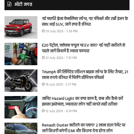
ऑटो जगत
नई मारुति ब्रेजा फेसलिफ्ट लॉन्च, नए फीचर्स और टर्बो इंजन के
साथ आई SUV, जानें क्या है कीमत
26 July 2026 - 3:56 PM
E20 पेट्रोल, फ्लेक्स फ्यूल या EV कार? नई गाड़ी खरीदने से
पहले जानें किसमें है ज्यादा फायदा
23 July 2026 - 7:41 PM
Triumph की लिमिटेड एडिशन बाइक लॉन्च के लिए तैयार, 21
लाख रुपये कीमत में मिलेंगे प्रीमियम फीचर्स
16 July 2026 - 3:17 PM
जानिए Hazard Light का क्या काम है, कब और कैसे करें
इसका इस्तेमाल, ज्यादातर लोग नहीं जानते सही तरीका
12 July 2026 - 6:14 PM
Renault Duster खरीदने का प्लान? 2 लाख डाउन पेमेंट पर
जानें कितनी बनेगी EMI और कितना देना होगा लोन