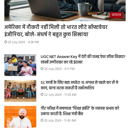
वायरल
अमेरिका में नौकरी नहीं मिली तो भारत लौटे सॉफ्टवेयर
इंजीनियर, बोले- संघर्ष ने बहुत कुछ सिखाया
29 July 2026 - 8:00 PM
UGC NET Answer Key में देरी की वजह पेपर लीक विवाद?
लाखों उम्मीदवार कर रहे इंतजार
26 July 2026 - 6:11 PM
SC छात्रों के लिए बड़ा अपडेट! 15 अगस्त से पहले कर लें ये
काम, वरना अटक सकती है स्कॉलरशिप
22 July 2026 - 11:54 AM
नीट परीक्षा में सफलता “शिक्षा क्रांति” के व्यापक प्रभाव को
उजागर करती है: शिक्षा मंत्री बैंस
20 July 2026 - 11:43 AM