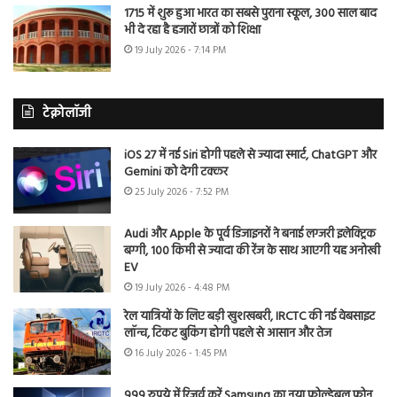
1715 में शुरू हुआ भारत का सबसे पुराना स्कूल, 300 साल बाद
भी दे रहा है हजारों छात्रों को शिक्षा
19 July 2026 - 7:14 PM
टेक्नोलॉजी
iOS 27 में नई Siri होगी पहले से ज्यादा स्मार्ट, ChatGPT और
Gemini को देगी टक्कर
25 July 2026 - 7:52 PM
Audi और Apple के पूर्व डिजाइनरों ने बनाई लग्जरी इलेक्ट्रिक
बग्गी, 100 किमी से ज्यादा की रेंज के साथ आएगी यह अनोखी
EV
19 July 2026 - 4:48 PM
रेल यात्रियों के लिए बड़ी खुशखबरी, IRCTC की नई वेबसाइट
लॉन्च, टिकट बुकिंग होगी पहले से आसान और तेज
16 July 2026 - 1:45 PM
999 रुपये में रिजर्व करें Samsung का नया फोल्डेबल फोन,