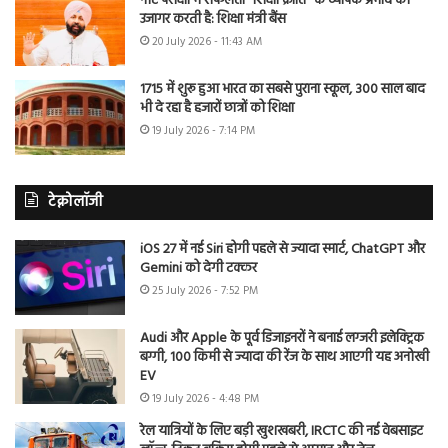
नीट परीक्षा में सफलता “शिक्षा क्रांति” के व्यापक प्रभाव को
उजागर करती है: शिक्षा मंत्री बैंस
20 July 2026 - 11:43 AM
1715 में शुरू हुआ भारत का सबसे पुराना स्कूल, 300 साल बाद
भी दे रहा है हजारों छात्रों को शिक्षा
19 July 2026 - 7:14 PM
टेक्नोलॉजी
iOS 27 में नई Siri होगी पहले से ज्यादा स्मार्ट, ChatGPT और
Gemini को देगी टक्कर
25 July 2026 - 7:52 PM
Audi और Apple के पूर्व डिजाइनरों ने बनाई लग्जरी इलेक्ट्रिक
बग्गी, 100 किमी से ज्यादा की रेंज के साथ आएगी यह अनोखी
EV
19 July 2026 - 4:48 PM
रेल यात्रियों के लिए बड़ी खुशखबरी, IRCTC की नई वेबसाइट