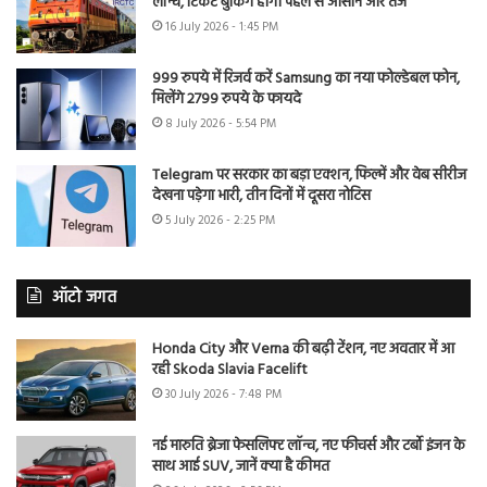
लॉन्च, टिकट बुकिंग होगी पहले से आसान और तेज
16 July 2026 - 1:45 PM
999 रुपये में रिजर्व करें Samsung का नया फोल्डेबल फोन,
मिलेंगे 2799 रुपये के फायदे
8 July 2026 - 5:54 PM
Telegram पर सरकार का बड़ा एक्शन, फिल्में और वेब सीरीज
देखना पड़ेगा भारी, तीन दिनों में दूसरा नोटिस
5 July 2026 - 2:25 PM
ऑटो जगत
Honda City और Verna की बढ़ी टेंशन, नए अवतार में आ
रही Skoda Slavia Facelift
30 July 2026 - 7:48 PM
नई मारुति ब्रेजा फेसलिफ्ट लॉन्च, नए फीचर्स और टर्बो इंजन के
साथ आई SUV, जानें क्या है कीमत