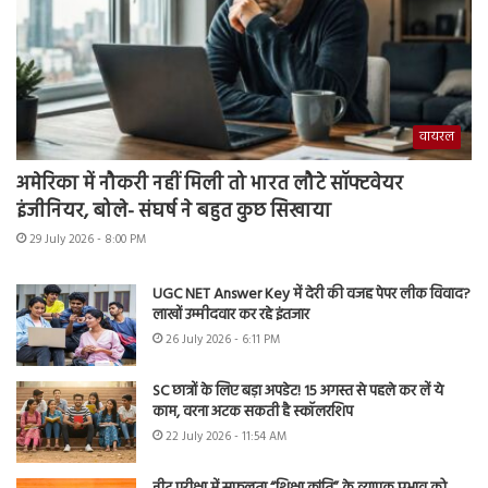
वायरल
अमेरिका में नौकरी नहीं मिली तो भारत लौटे सॉफ्टवेयर
इंजीनियर, बोले- संघर्ष ने बहुत कुछ सिखाया
29 July 2026 - 8:00 PM
UGC NET Answer Key में देरी की वजह पेपर लीक विवाद?
लाखों उम्मीदवार कर रहे इंतजार
26 July 2026 - 6:11 PM
SC छात्रों के लिए बड़ा अपडेट! 15 अगस्त से पहले कर लें ये
काम, वरना अटक सकती है स्कॉलरशिप
22 July 2026 - 11:54 AM