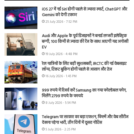
iOS 27 में नई Siri होगी पहले से ज्यादा स्मार्ट, ChatGPT और
Gemini को देगी टक्कर
25 July 2026 - 7:52 PM
Audi और Apple के पूर्व डिजाइनरों ने बनाई लग्जरी इलेक्ट्रिक
बग्गी, 100 किमी से ज्यादा की रेंज के साथ आएगी यह अनोखी
EV
19 July 2026 - 4:48 PM
रेल यात्रियों के लिए बड़ी खुशखबरी, IRCTC की नई वेबसाइट
लॉन्च, टिकट बुकिंग होगी पहले से आसान और तेज
16 July 2026 - 1:45 PM
999 रुपये में रिजर्व करें Samsung का नया फोल्डेबल फोन,
मिलेंगे 2799 रुपये के फायदे
8 July 2026 - 5:54 PM
Telegram पर सरकार का बड़ा एक्शन, फिल्में और वेब सीरीज
देखना पड़ेगा भारी, तीन दिनों में दूसरा नोटिस
5 July 2026 - 2:25 PM