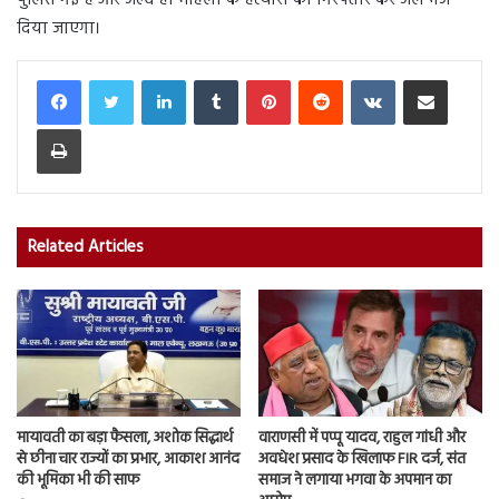
पुलिस गई है और जल्द ही महिला के हत्यारों को गिरफ्तार कर जेल भेज
दिया जाएगा।
LinkedIn
Tumblr
Pinterest
Reddit
VKontakte
Share via Email
Print
Related Articles
मायावती का बड़ा फैसला, अशोक सिद्धार्थ
वाराणसी में पप्पू यादव, राहुल गांधी और
से छीना चार राज्यों का प्रभार, आकाश आनंद
अवधेश प्रसाद के खिलाफ FIR दर्ज, संत
की भूमिका भी की साफ
समाज ने लगाया भगवा के अपमान का