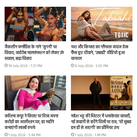
जैकलीन फर्नांडिस के गाने ‘जुगनी’ पर
यश और कियारा का ग्लैमरस अंदाज देख
विवाद, वार्डरोब मालफंक्शन को लेकर उठे
फैंस हुए दीवाने, ‘तबाही’ वीडियो हुआ
सवाल, बढ़ा विवाद
वायरल
18 July 2026 - 7:27 PM
8 July 2026 - 5:05 PM
करिश्मा कपूर ने किराए पर दिया अपना
महेश भट्ट की थिएटर में धमाकेदार वापसी,
करोड़ों का आलीशान घर, हर महीने
नई कहानी से करेंगे दिलों पर राज, ‘वो सुबह
कमाएंगी लाखों रुपये
हम ही से आएगी’ का प्रीमियर तय
1 July 2026 - 5:44 PM
1 July 2026 - 1:49 PM