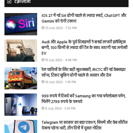
टेक्नोलॉजी
iOS 27 में नई Siri होगी पहले से ज्यादा स्मार्ट, ChatGPT और
Gemini को देगी टक्कर
25 July 2026 - 7:52 PM
Audi और Apple के पूर्व डिजाइनरों ने बनाई लग्जरी इलेक्ट्रिक
बग्गी, 100 किमी से ज्यादा की रेंज के साथ आएगी यह अनोखी
EV
19 July 2026 - 4:48 PM
रेल यात्रियों के लिए बड़ी खुशखबरी, IRCTC की नई वेबसाइट
लॉन्च, टिकट बुकिंग होगी पहले से आसान और तेज
16 July 2026 - 1:45 PM
999 रुपये में रिजर्व करें Samsung का नया फोल्डेबल फोन,
मिलेंगे 2799 रुपये के फायदे
8 July 2026 - 5:54 PM
Telegram पर सरकार का बड़ा एक्शन, फिल्में और वेब सीरीज
देखना पड़ेगा भारी, तीन दिनों में दूसरा नोटिस