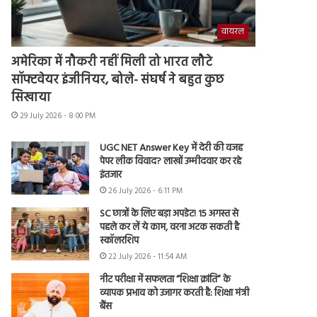
वायरल
अमेरिका में नौकरी नहीं मिली तो भारत लौटे
सॉफ्टवेयर इंजीनियर, बोले- संघर्ष ने बहुत कुछ
सिखाया
29 July 2026 - 8:00 PM
UGC NET Answer Key में देरी की वजह
पेपर लीक विवाद? लाखों उम्मीदवार कर रहे
इंतजार
26 July 2026 - 6:11 PM
SC छात्रों के लिए बड़ा अपडेट! 15 अगस्त से
पहले कर लें ये काम, वरना अटक सकती है
स्कॉलरशिप
22 July 2026 - 11:54 AM
नीट परीक्षा में सफलता “शिक्षा क्रांति” के
व्यापक प्रभाव को उजागर करती है: शिक्षा मंत्री
बैंस