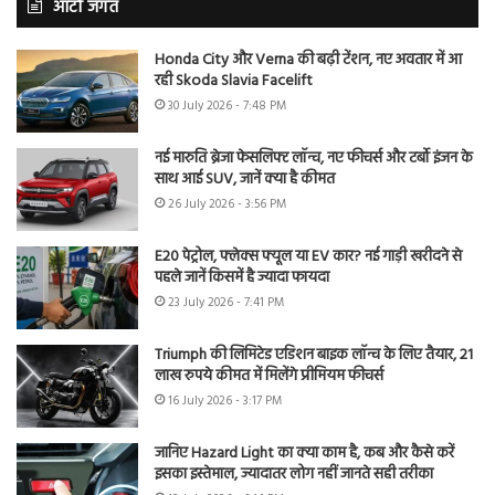
ऑटो जगत
Honda City और Verna की बढ़ी टेंशन, नए अवतार में आ
रही Skoda Slavia Facelift
30 July 2026 - 7:48 PM
नई मारुति ब्रेजा फेसलिफ्ट लॉन्च, नए फीचर्स और टर्बो इंजन के
साथ आई SUV, जानें क्या है कीमत
26 July 2026 - 3:56 PM
E20 पेट्रोल, फ्लेक्स फ्यूल या EV कार? नई गाड़ी खरीदने से
पहले जानें किसमें है ज्यादा फायदा
23 July 2026 - 7:41 PM
Triumph की लिमिटेड एडिशन बाइक लॉन्च के लिए तैयार, 21
लाख रुपये कीमत में मिलेंगे प्रीमियम फीचर्स
16 July 2026 - 3:17 PM
जानिए Hazard Light का क्या काम है, कब और कैसे करें
इसका इस्तेमाल, ज्यादातर लोग नहीं जानते सही तरीका