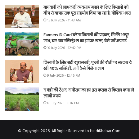
बागवानी को लाभकारी व्यवसाय बनाने के लिए किसानों को
बीज से बाजार तक पूरा सहयोग दिया जा रहा है: मोहिंदर भगत
15 July 2026 - 11:43 AM
Farmers ID Card बनेगा किसानों की पहचान, मिलेंगे भरपूर
लाभ, बार-बार रजिस्ट्रेशन का झंझट खत्म, ऐसे करें अप्लाई
10 July 2026 - 12:42 PM
किसानों के लिए बड़ी खुशखबरी, फूलों की खेती पर सरकार दे
रही 40% सब्सिडी, जानें कैसे मिलेगा लाभ
9 July 2026 - 12:46 PM
न मंडी की टेंशन, न मौसम का डर! इस फसल से किसान कमा रहे
लाखों रुपये
8 July 2026 - 6:07 PM
© Copyright 2026, All Rights Reserved to HindiKhabar.Com