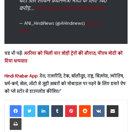
बेटी उतरें लेकिन प्रधानमंत्री मोदी के लिए 140
करोड़…
pic.twitter.com/OuS8GPuLa4
— ANI_HindiNews (@AHindinews)
March 6,
2024
यह भी पढ़ें:
अररिया को मिली चार जोड़ी ट्रेनों की सौगात, पीएम मोदी को
दिया धन्यवाद
Hindi Khabar App:
देश, राजनीति, टेक, बॉलीवुड, राष्ट्र, बिज़नेस, ज्योतिष,
धर्म-कर्म, खेल, ऑटो से जुड़ी ख़बरों को मोबाइल पर पढ़ने के लिए हमारे ऐप
को प्ले स्टोर से डाउनलोड कीजिए।”
LinkedIn
Tumblr
Pinterest
Reddit
VKontakte
Share via Email
Print